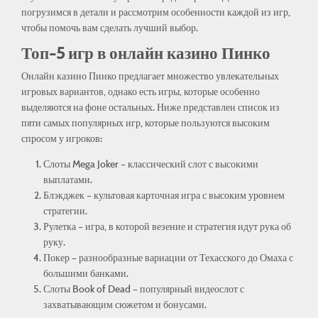
погрузимся в детали и рассмотрим особенности каждой из игр,
чтобы помочь вам сделать лучший выбор.
Топ-5 игр в онлайн казино Пинко
Онлайн казино Пинко предлагает множество увлекательных
игровых вариантов, однако есть игры, которые особенно
выделяются на фоне остальных. Ниже представлен список из
пяти самых популярных игр, которые пользуются высоким
спросом у игроков:
Слоты Mega Joker – классический слот с высокими
выплатами.
Блэкджек – культовая карточная игра с высоким уровнем
стратегии.
Рулетка – игра, в которой везение и стратегия идут рука об
руку.
Покер – разнообразные вариации от Техасского до Омаха с
большими банками.
Слоты Book of Dead – популярный видеослот с
захватывающим сюжетом и бонусами.