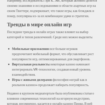
Например, исследователь Гэри К. Эмс, который активно делится
своими знаниями и исследованиями в области азартных игр на
своем
Твиттере
, подчеркивает, что такие игры, как блэкджек и
покер, популярны из-за их комбинации удачи и стратегии.
Тренды в мире онлайн игр
Последние тренды в онлайн играх также влияют на выбор
категорий и типов развлечений. Среди них можно выделить:
Мобильные приложения:
все больше игроков
предпочитают мобильный формат, что обуславливает рост
популярности игр, оптимизированных для смартфонов.
Виртуальная реальность:
некоторые казино начинают
интегрировать VR-технологии, создавая новый уровень
взаимодействия.
Игры с живыми дилерами:
философия «играй как в
реальном казино» продолжает набирать популярность.
Недавно в крупном медиапортале была опубликована
статья о
влиянии современных технологий на игорную индустрию
,
которая, несомненно, касается и онлайн казино Пинко. В ней