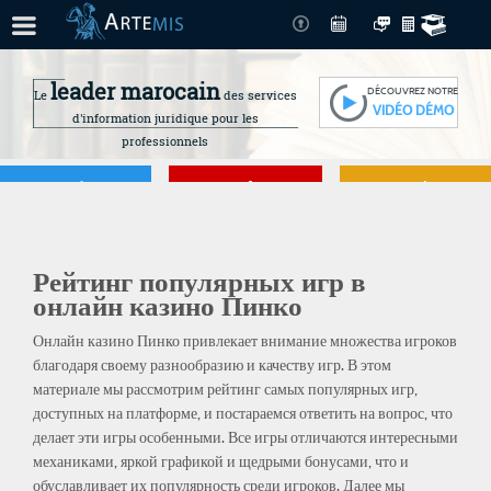
leader marocain
DÉCOUVREZ NOTRE
Le
des services
VIDÉO DÉMO
d'information juridique pour les
professionnels
Je gère
Je me forme
Je connais mes
droits
Рейтинг популярных игр в
онлайн казино Пинко
Онлайн казино Пинко привлекает внимание множества игроков
благодаря своему разнообразию и качеству игр. В этом
материале мы рассмотрим рейтинг самых популярных игр,
доступных на платформе, и постараемся ответить на вопрос, что
делает эти игры особенными. Все игры отличаются интересными
механиками, яркой графикой и щедрыми бонусами, что и
обуславливает их популярность среди игроков. Далее мы