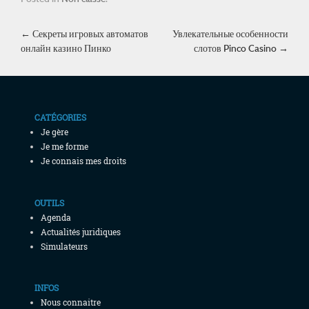
Post navigation
←
Секреты игровых автоматов
Увлекательные особенности
онлайн казино Пинко
слотов Pinco Casino
→
CATÉGORIES
Je gère
Je me forme
Je connais mes droits
OUTILS
Agenda
Actualités juridiques
Simulateurs
INFOS
Nous connaitre