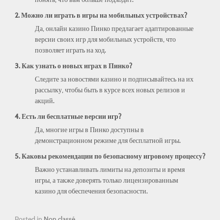
2. Можно ли играть в игры на мобильных устройствах?
Да, онлайн казино Пинко предлагает адаптированные
версии своих игр для мобильных устройств, что
позволяет играть на ход.
3. Как узнать о новых играх в Пинко?
Следите за новостями казино и подписывайтесь на их
рассылку, чтобы быть в курсе всех новых релизов и
акций.
4. Есть ли бесплатные версии игр?
Да, многие игры в Пинко доступны в
демонстрационном режиме для бесплатной игры.
5. Каковы рекомендации по безопасному игровому процессу?
Важно устанавливать лимиты на депозиты и время
игры, а также доверять только лицензированным
казино для обеспечения безопасности.
Posted in
Non classé
.