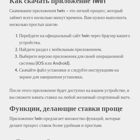
Как скачать приложение 1win
Скачивание приложения 1win — это легкий процесс, который
займет всего несколько минут времени. Вам нужно выполнить
несколько простых шагов:
Перейдите на официальный сайт 1win через браузер вашего
устройства.
Найдите раздел с мобильным приложением.
Выберите версию приложения для своей операционной
системы (iOS или Android).
Скачайте файл установки и следуйте инструкциям на
экране для завершения установки.
После этого приложение будет доступно на вашем устройстве, и
вы сможете начать ставки на любой желаемый спортивный матч.
Функции, делающие ставки проще
Приложение 1win предлагает множество функций, которые
делают процесс ставок более удобным и простым: