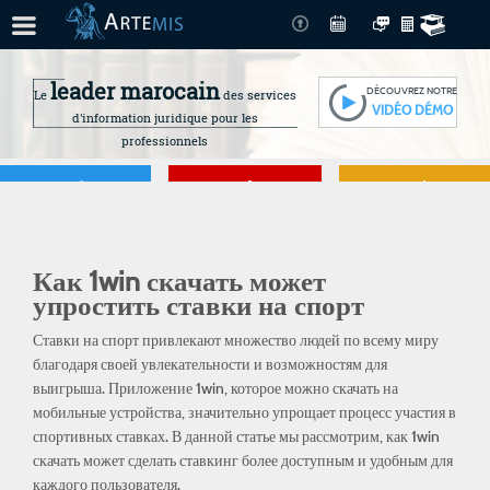
leader marocain
DÉCOUVREZ NOTRE
Le
des services
VIDÉO DÉMO
d'information juridique pour les
professionnels
Je gère
Je me forme
Je connais mes
droits
Как 1win скачать может
упростить ставки на спорт
Ставки на спорт привлекают множество людей по всему миру
благодаря своей увлекательности и возможностям для
выигрыша. Приложение 1win, которое можно скачать на
мобильные устройства, значительно упрощает процесс участия в
спортивных ставках. В данной статье мы рассмотрим, как 1win
скачать может сделать ставкинг более доступным и удобным для
каждого пользователя.