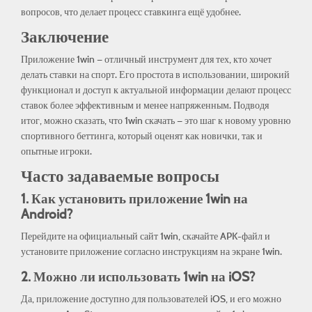
вопросов, что делает процесс ставкинга ещё удобнее.
Заключение
Приложение 1win — отличный инструмент для тех, кто хочет
делать ставки на спорт. Его простота в использовании, широкий
функционал и доступ к актуальной информации делают процесс
ставок более эффективным и менее напряженным. Подводя
итог, можно сказать, что 1win скачать — это шаг к новому уровню
спортивного беттинга, который оценят как новички, так и
опытные игроки.
Часто задаваемые вопросы
1. Как установить приложение 1win на
Android?
Перейдите на официальный сайт 1win, скачайте APK-файл и
установите приложение согласно инструкциям на экране
1win
.
2. Можно ли использовать 1win на iOS?
Да, приложение доступно для пользователей iOS, и его можно