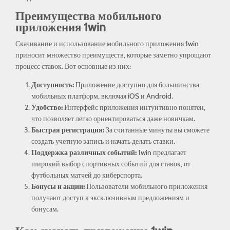
Преимущества мобильного
приложения 1win
Скачивание и использование мобильного приложения 1win
приносит множество преимуществ, которые заметно упрощают
процесс ставок. Вот основные из них:
Доступность:
Приложение доступно для большинства
мобильных платформ, включая iOS и Android.
Удобство:
Интерфейс приложения интуитивно понятен,
что позволяет легко ориентироваться даже новичкам.
Быстрая регистрация:
За считанные минуты вы сможете
создать учетную запись и начать делать ставки.
Поддержка различных событий:
1win предлагает
широкий выбор спортивных событий для ставок, от
футбольных матчей до киберспорта.
Бонусы и акции:
Пользователи мобильного приложения
получают доступ к эксклюзивным предложениям и
бонусам.