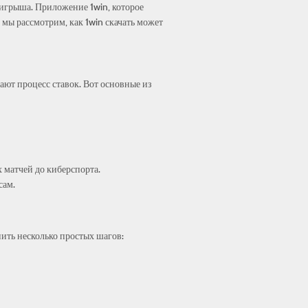
игрыша. Приложение 1win, которое
 мы рассмотрим, как 1win скачать может
ют процесс ставок. Вот основные из
 матчей до киберспорта.
сам.
ить несколько простых шагов: