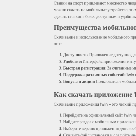
Ставки на спорт привлекают множество люде
можно скачать на мобильные устройства, зна
сделать ставкинг более доступным и удобным
Преимущества мобильног
Скачивание и использование мобильного пр
них:
Доступность:
Приложение доступно для
Удобство:
Интерфейс приложения интуит
Быстрая регистрация:
За считанные ми
Поддержка различных событий:
1win 
Бонусы и акции:
Пользователи мобильн
Как скачать приложение 
Скачивание приложения 1win — это легкий п
Перейдите на официальный сайт 1win че
Найдите раздел с мобильным приложен
Выберите версию приложения для своей
Скачайте файл установки и следуйте ин