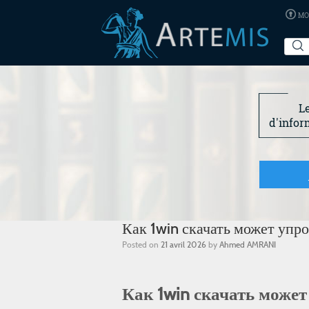
MO
L
d'infor
Как 1win скачать может упро
Posted on
21 avril 2026
by
Ahmed AMRANI
Как 1win скачать может