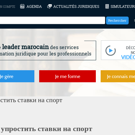
AGENDA
ACTUALITÉS JURIDIQUES
SIMULATEUR
N COMPTE
leader marocain
e
des services
DÉC
N
mation juridique pour les professionnels
VIDÉ
Je gère
Je me forme
Je connais me
стить ставки на спорт
 упростить ставки на спорт