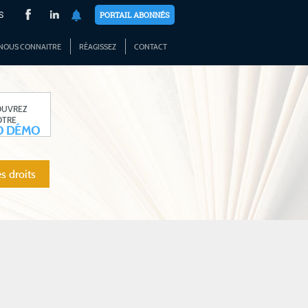
S
PORTAIL ABONNÉS
NOUS CONNAITRE
RÉAGISSEZ
CONTACT
OUVREZ
OTRE
O DÉMO
s droits