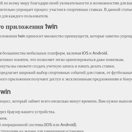
й по всему миру благодаря своей увлекательности и возможностям для вы
чительно упрощает процесс участия в спортивных ставках. В данной статье
 для каждого пользователя.
о приложения 1win
иложения 1win приносит множество преимуществ, которые заметно упроща
 большинства мобильных платформ, включая iOS и Android.
ивно понятен, что позволяет легко ориентироваться даже новичкам.
нуты вы сможете создать учетную запись и начать делать ставки.
предлагает широкий выбор спортивных событий для ставок, от футбольных
ого приложения получают доступ к эксклюзивным предложениям и бону
1win
роцесс, который займет всего несколько минут времени. Вам нужно выполн
рез браузер вашего устройства.
ием.
 операционной системы (iOS или Android).
струкциям на экране для завершения установки.