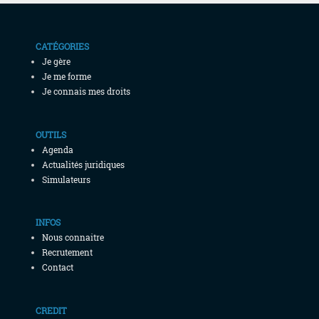
CATÉGORIES
Je gère
Je me forme
Je connais mes droits
OUTILS
Agenda
Actualités juridiques
Simulateurs
INFOS
Nous connaitre
Recrutement
Contact
CREDIT