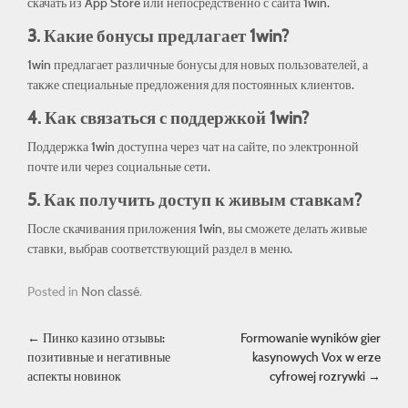
скачать из App Store или непосредственно с сайта 1win.
3. Какие бонусы предлагает 1win?
1win предлагает различные бонусы для новых пользователей, а
также специальные предложения для постоянных клиентов.
4. Как связаться с поддержкой 1win?
Поддержка 1win доступна через чат на сайте, по электронной
почте или через социальные сети.
5. Как получить доступ к живым ставкам?
После скачивания приложения 1win, вы сможете делать живые
ставки, выбрав соответствующий раздел в меню.
Posted in
Non classé
.
Post navigation
←
Пинко казино отзывы:
Formowanie wyników gier
позитивные и негативные
kasynowych Vox w erze
аспекты новинок
cyfrowej rozrywki
→