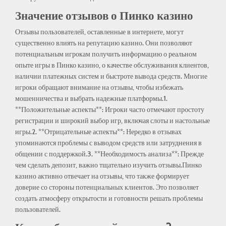
Значение отзывов о Пинко казино
Отзывы пользователей, оставленные в интернете, могут
существенно влиять на репутацию казино. Они позволяют
потенциальным игрокам получить информацию о реальном
опыте игры в Пинко казино, о качестве обслуживания клиентов,
наличии платежных систем и быстроте вывода средств. Многие
игроки обращают внимание на отзывы, чтобы избежать
мошенничества и выбрать надежные платформы.1.
**Положительные аспекты**: Игроки часто отмечают простоту
регистрации и широкий выбор игр, включая слоты и настольные
игры.2. **Отрицательные аспекты**: Нередко в отзывах
упоминаются проблемы с выводом средств или затруднения в
общении с поддержкой.3. **Необходимость анализа**: Прежде
чем сделать депозит, важно тщательно изучить отзывы.Пинко
казино активно отвечает на отзывы, что также формирует
доверие со стороны потенциальных клиентов. Это позволяет
создать атмосферу открытости и готовности решать проблемы
пользователей.