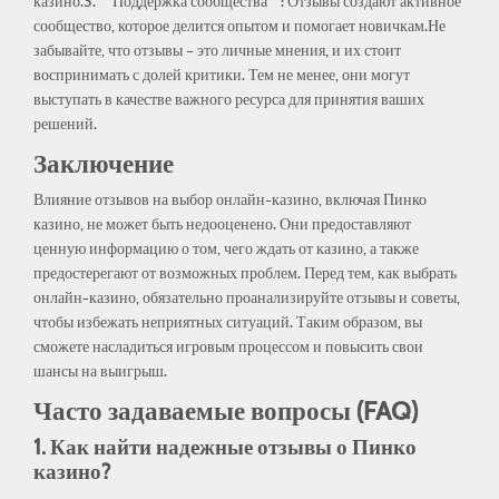
казино.3. **Поддержка сообщества**: Отзывы создают активное
сообщество, которое делится опытом и помогает новичкам.Не
забывайте, что отзывы – это личные мнения, и их стоит
воспринимать с долей критики. Тем не менее, они могут
выступать в качестве важного ресурса для принятия ваших
решений.
Заключение
Влияние отзывов на выбор онлайн-казино, включая Пинко
казино, не может быть недооценено. Они предоставляют
ценную информацию о том, чего ждать от казино, а также
предостерегают от возможных проблем. Перед тем, как выбрать
онлайн-казино, обязательно проанализируйте отзывы и советы,
чтобы избежать неприятных ситуаций. Таким образом, вы
сможете насладиться игровым процессом и повысить свои
шансы на выигрыш.
Часто задаваемые вопросы (FAQ)
1. Как найти надежные отзывы о Пинко
казино?