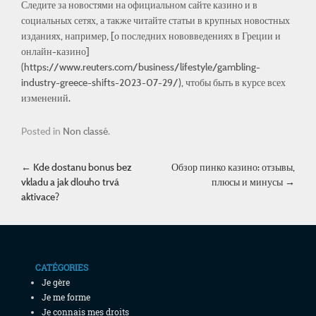
Следите за новостями на официальном сайте казино и в
социальных сетях, а также читайте статьи в крупных новостных
изданиях, например, [о последних нововведениях в Греции и
онлайн-казино]
(https://www.reuters.com/business/lifestyle/gambling-
industry-greece-shifts-2023-07-29/), чтобы быть в курсе всех
изменений.
Posted in
Non classé
.
Post navigation
←
Kde dostanu bonus bez
Обзор пинко казино: отзывы,
vkladu a jak dlouho trvá
плюсы и минусы
→
aktivace?
CATÉGORIES
Je gère
Je me forme
Je connais mes droits