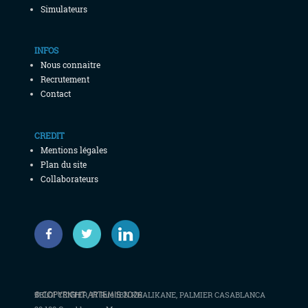
Simulateurs
INFOS
Nous connaitre
Recrutement
Contact
CREDIT
Mentions légales
Plan du site
Collaborateurs
© COPYRIGHT ARTEMIS 2026
BELGI CENTER, 17 Rue IBN KHALIKANE, PALMIER CASABLANCA