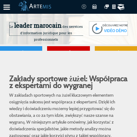
leader marocain
DÉCOUVREZ NOTRE
Le
des services
VIDÉO DÉMO
d'information juridique pour les
professionnels
Je gère
Je me forme
Je connais mes
droits
Zakłady sportowe żużel: Współpraca
z ekspertami do wygranej
W zakładach sportowych na żużel kluczowym elementem
osiągnięcia sukcesu jest współpraca z ekspertami. Dzięki ich
wiedzy i doświadczeniu możemy lepiej przygotować się do
obstawiania, a co za tym idzie, zwiększyć nasze szanse na
wygraną. W niniejszym artykule omówimy, jak korzystać z
doświadczenia specjalistów, jakie metody analizy można
zastosować oraz jakie korzyści płyną z takiej współpracy.