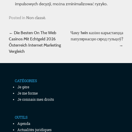
impulsowych decyzji, można zminimalizować ryzyko.
Posted in
Non classé
.
Post navigation
←
Die Besten On The Web
Чаму 1win казіно карыстаецца
Casinos Mit Echtgeld 2026
папулярнасцю сярод гульцоў?
Österreich Internet Marketing
→
Vergleich
CATÉGORIES
Je gère
Je me forme
Je connais mes droits
OUTILS
Agenda
Actualités juridiques