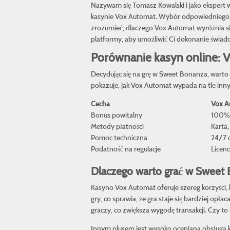
Nazywam się Tomasz Kowalski i jako ekspert
kasynie Vox Automat. Wybór odpowiedniego 
zrozumieć, dlaczego Vox Automat wyróżnia się
platformy, aby umożliwić Ci dokonanie świa
Porównanie kasyn online: V
Decydując się na grę w Sweet Bonanza, warto
pokazuje, jak Vox Automat wypada na tle inn
Cecha
Vox A
Bonus powitalny
100%
Metody płatności
Karta,
Pomoc techniczna
24/7 
Podatność na regulacje
Licenc
Dlaczego warto grać w Sweet
Kasyno Vox Automat oferuje szereg korzyści
gry, co sprawia, że gra staje się bardziej o
graczy, co zwiększa wygodę transakcji. Czy t
Innym plusem jest wysoko oceniana obsługa k