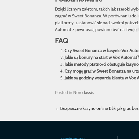
Dzięki licznym zaletom, takich jak szeroki wy
zagrać w Sweet Bonanza. W porównaniu do inn
platformy, zastanowić się nad swoimi potrzeb
Automat z pewnością powinno być na Twojej li
FAQ
Czy Sweet Bonanza w kasynie Vox Autom
Jakie są bonusy na start w Vox Automat?
Jakie metody płatności obsługuje kasyn
Czy mogę grać w Sweet Bonanza na urz
Jakie są godziny wsparcia klienta w Vox
Posted in
Non classé
.
Post navigation
←
Bezpieczne kasyno online Blik: jak grać bez