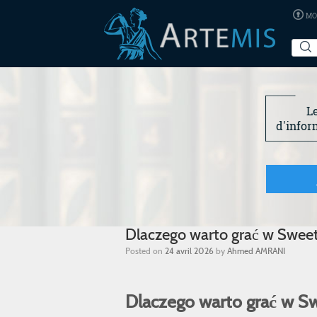
MO
L
d'infor
Dlaczego warto grać w Swee
Posted on
24 avril 2026
by
Ahmed AMRANI
Dlaczego warto grać w S