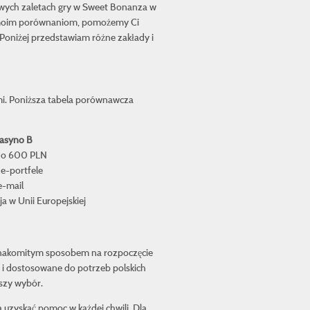
owych zaletach gry w Sweet Bonanza w
i moim porównaniom, pomożemy Ci
 Poniżej przedstawiam różne zakłady i
mi. Poniższa tabela porównawcza
kasyno B
do 600 PLN
 e-portfele
e-mail
ja w Unii Europejskiej
ą znakomitym sposobem na rozpoczęcie
e i dostosowane do potrzeb polskich
kszy wybór.
uzyskać pomoc w każdej chwili. Dla