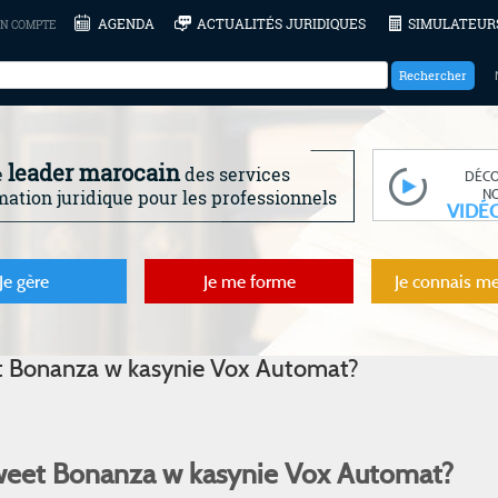
AGENDA
ACTUALITÉS JURIDIQUES
SIMULATEUR
N COMPTE
leader marocain
e
des services
DÉC
N
mation juridique pour les professionnels
VIDÉ
Je gère
Je me forme
Je connais me
t Bonanza w kasynie Vox Automat?
weet Bonanza w kasynie Vox Automat?