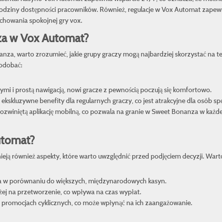
odziny dostępności pracowników. Również, regulacje w Vox Automat zapewniaj
zachowania spokojnej gry
vox
.
za w Vox Automat?
a, warto zrozumieć, jakie grupy graczy mogą najbardziej skorzystać na tej 
odobać:
i i prostą nawigacją, nowi gracze z pewnością poczują się komfortowo.
ekskluzywne benefity dla regularnych graczy, co jest atrakcyjne dla osób sp
winiętą aplikację mobilną, co pozwala na granie w Sweet Bonanza w każdej 
utomat?
ieją również aspekty, które warto uwzględnić przed podjęciem decyzji. War
na w porównaniu do większych, międzynarodowych kasyn.
żej na przetworzenie, co wpływa na czas wypłat.
promocjach cyklicznych, co może wpłynąć na ich zaangażowanie.