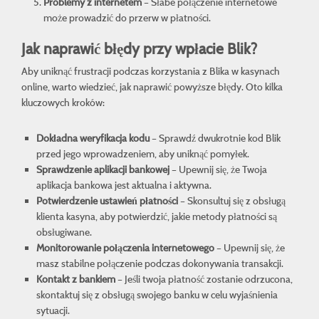
Problemy z internetem
– Słabe połączenie internetowe
może prowadzić do przerw w płatności.
Jak naprawić błędy przy wpłacie Blik?
Aby uniknąć frustracji podczas korzystania z Blika w kasynach
online, warto wiedzieć, jak naprawić powyższe błędy. Oto kilka
kluczowych kroków:
Dokładna weryfikacja kodu
– Sprawdź dwukrotnie kod Blik
przed jego wprowadzeniem, aby uniknąć pomyłek.
Sprawdzenie aplikacji bankowej
– Upewnij się, że Twoja
aplikacja bankowa jest aktualna i aktywna.
Potwierdzenie ustawień płatności
– Skonsultuj się z obsługą
klienta kasyna, aby potwierdzić, jakie metody płatności są
obsługiwane.
Monitorowanie połączenia internetowego
– Upewnij się, że
masz stabilne połączenie podczas dokonywania transakcji.
Kontakt z bankiem
– Jeśli twoja płatność zostanie odrzucona,
skontaktuj się z obsługą swojego banku w celu wyjaśnienia
sytuacji.