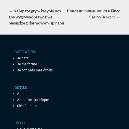
Post navigation
←
Najlepsze gry w kasynie Vox,
Инновационные акции в Pinco
aby wygrywać prawdziwe
Casino Зеркало
→
pieniądze z darmowymi spinami
CATÉGORIES
Je gère
Je me forme
Je connais mes droits
OUTILS
Agenda
Actualités juridiques
Simulateurs
INFOS