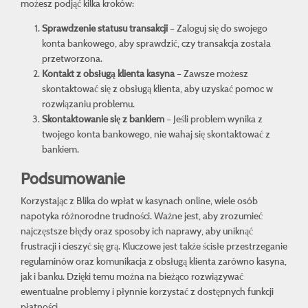
możesz podjąć kilka kroków:
Sprawdzenie statusu transakcji
– Zaloguj się do swojego
konta bankowego, aby sprawdzić, czy transakcja została
przetworzona.
Kontakt z obsługą klienta kasyna
– Zawsze możesz
skontaktować się z obsługą klienta, aby uzyskać pomoc w
rozwiązaniu problemu.
Skontaktowanie się z bankiem
– Jeśli problem wynika z
twojego konta bankowego, nie wahaj się skontaktować z
bankiem.
Podsumowanie
Korzystając z Blika do wpłat w kasynach online, wiele osób
napotyka różnorodne trudności. Ważne jest, aby zrozumieć
najczęstsze błędy oraz sposoby ich naprawy, aby uniknąć
frustracji i cieszyć się grą. Kluczowe jest także ścisłe przestrzeganie
regulaminów oraz komunikacja z obsługą klienta zarówno kasyna,
jak i banku. Dzięki temu można na bieżąco rozwiązywać
ewentualne problemy i płynnie korzystać z dostępnych funkcji
płatności.