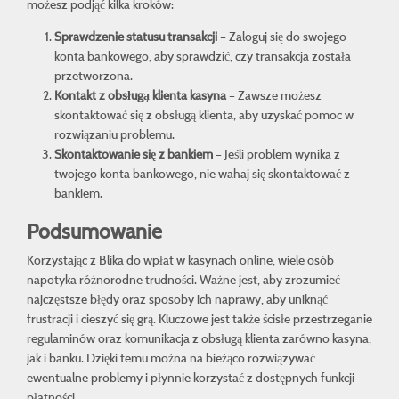
możesz podjąć kilka kroków:
Sprawdzenie statusu transakcji
– Zaloguj się do swojego
konta bankowego, aby sprawdzić, czy transakcja została
przetworzona.
Kontakt z obsługą klienta kasyna
– Zawsze możesz
skontaktować się z obsługą klienta, aby uzyskać pomoc w
rozwiązaniu problemu.
Skontaktowanie się z bankiem
– Jeśli problem wynika z
twojego konta bankowego, nie wahaj się skontaktować z
bankiem.
Podsumowanie
Korzystając z Blika do wpłat w kasynach online, wiele osób
napotyka różnorodne trudności. Ważne jest, aby zrozumieć
najczęstsze błędy oraz sposoby ich naprawy, aby uniknąć
frustracji i cieszyć się grą. Kluczowe jest także ścisłe przestrzeganie
regulaminów oraz komunikacja z obsługą klienta zarówno kasyna,
jak i banku. Dzięki temu można na bieżąco rozwiązywać
ewentualne problemy i płynnie korzystać z dostępnych funkcji
płatności.