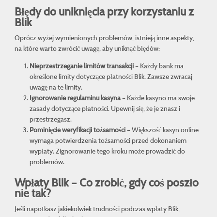
Błędy do uniknięcia przy korzystaniu z
Blik
Oprócz wyżej wymienionych problemów, istnieją inne aspekty,
na które warto zwrócić uwagę, aby uniknąć błędów:
Nieprzestrzeganie limitów transakcji
– Każdy bank ma
określone limity dotyczące płatności Blik. Zawsze zwracaj
uwagę na te limity.
Ignorowanie regulaminu kasyna
– Każde kasyno ma swoje
zasady dotyczące płatności. Upewnij się, że je znasz i
przestrzegasz.
Pominięcie weryfikacji tożsamości
– Większość kasyn online
wymaga potwierdzenia tożsamości przed dokonaniem
wypłaty. Zignorowanie tego kroku może prowadzić do
problemów.
Wpłaty Blik – Co zrobić, gdy coś poszło
nie tak?
Jeśli napotkasz jakiekolwiek trudności podczas wpłaty Blik,