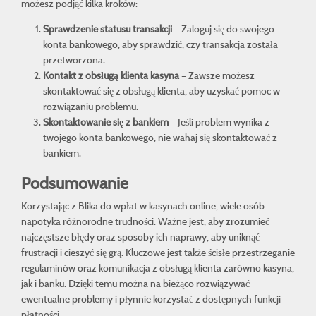
możesz podjąć kilka kroków:
Sprawdzenie statusu transakcji
– Zaloguj się do swojego
konta bankowego, aby sprawdzić, czy transakcja została
przetworzona.
Kontakt z obsługą klienta kasyna
– Zawsze możesz
skontaktować się z obsługą klienta, aby uzyskać pomoc w
rozwiązaniu problemu.
Skontaktowanie się z bankiem
– Jeśli problem wynika z
twojego konta bankowego, nie wahaj się skontaktować z
bankiem.
Podsumowanie
Korzystając z Blika do wpłat w kasynach online, wiele osób
napotyka różnorodne trudności. Ważne jest, aby zrozumieć
najczęstsze błędy oraz sposoby ich naprawy, aby uniknąć
frustracji i cieszyć się grą. Kluczowe jest także ścisłe przestrzeganie
regulaminów oraz komunikacja z obsługą klienta zarówno kasyna,
jak i banku. Dzięki temu można na bieżąco rozwiązywać
ewentualne problemy i płynnie korzystać z dostępnych funkcji
płatności.