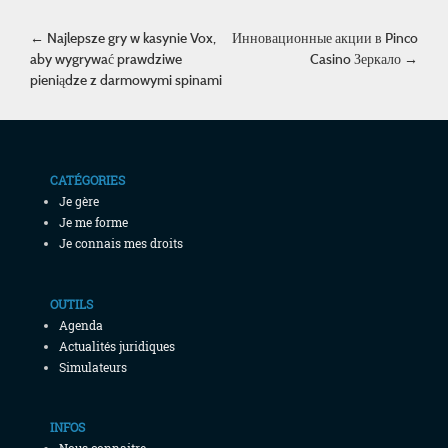
Post navigation
←
Najlepsze gry w kasynie Vox,
Инновационные акции в Pinco
aby wygrywać prawdziwe
Casino Зеркало
→
pieniądze z darmowymi spinami
CATÉGORIES
Je gère
Je me forme
Je connais mes droits
OUTILS
Agenda
Actualités juridiques
Simulateurs
INFOS