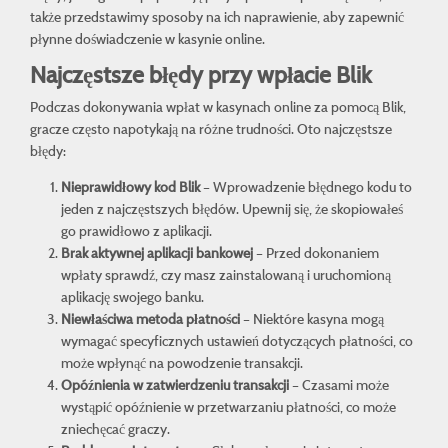
także przedstawimy sposoby na ich naprawienie, aby zapewnić
płynne doświadczenie w kasynie online.
Najczęstsze błędy przy wpłacie Blik
Podczas dokonywania wpłat w kasynach online za pomocą Blik,
gracze często napotykają na różne trudności. Oto najczęstsze
błędy:
Nieprawidłowy kod Blik
– Wprowadzenie błędnego kodu to
jeden z najczęstszych błędów. Upewnij się, że skopiowałeś
go prawidłowo z aplikacji.
Brak aktywnej aplikacji bankowej
– Przed dokonaniem
wpłaty sprawdź, czy masz zainstalowaną i uruchomioną
aplikację swojego banku.
Niewłaściwa metoda płatności
– Niektóre kasyna mogą
wymagać specyficznych ustawień dotyczących płatności, co
może wpłynąć na powodzenie transakcji.
Opóźnienia w zatwierdzeniu transakcji
– Czasami może
wystąpić opóźnienie w przetwarzaniu płatności, co może
zniechęcać graczy.