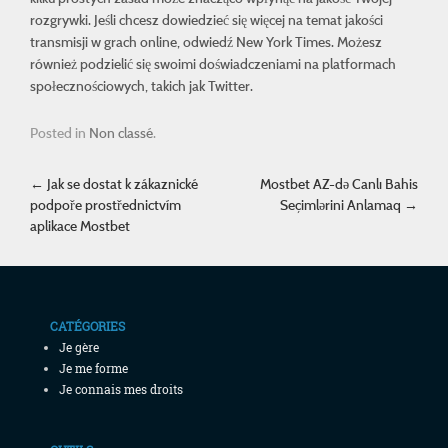
rozgrywki. Jeśli chcesz dowiedzieć się więcej na temat jakości
transmisji w grach online, odwiedź
New York Times
. Możesz
również podzielić się swoimi doświadczeniami na platformach
społecznościowych, takich jak
Twitter
.
Posted in
Non classé
.
Post navigation
←
Jak se dostat k zákaznické
Mostbet AZ-də Canlı Bahis
podpoře prostřednictvím
Seçimlərini Anlamaq
→
aplikace Mostbet
CATÉGORIES
Je gère
Je me forme
Je connais mes droits