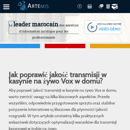
leader marocain
DÉCOUVREZ NOTRE
Le
des services
VIDÉO DÉMO
d'information juridique pour les
professionnels
Je gère
Je me forme
Je connais mes
droits
Jak poprawić jakość transmisji w
kasynie na żywo Vox w domu?
Aby poprawić jakość transmisji w kasynie na żywo Vox w domu,
warto zwrócić uwagę na kilka kluczowych aspektów. Przede
wszystkim, odpowiednie przygotowanie sprzętu oraz stabilne
połączenie internetowe są kluczowe dla płynności i jakości
rozgrywki. W tym artykule omówimy kilka praktycznych
wskazówek dotyczących optymalizacji warunków dla transmisji
kasynowej w trybie na żywo.