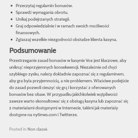
Przeczytaj regulamin bonusów.
Sprawdź wymagania obrotu.
Unikaj podejrzanych strategii.
Graj odpowiedzialnie i w ramach swoich możliwości
finansowych.
Zgłaszaj wszelkie niezgodności obsłudze klienta kasyna.
Podsumowanie
Przestrzeganie zasad bonusów w kasynie Vox jest kluczowe, aby
uniknąć nieprzyjemnych konsekwencji. Niezależnie od chęci
szybkiego zysku, należy dokładnie zapoznać się z regulaminem,
aby gra była przyjemnością, a nie problemem. Właściwe podejście
do zasad pozwoli cieszyć się grą i korzystać z oferowanych
bonusów bez obaw. W przypadku jakichkolwiek wątpliwości
zawsze warto skonsultować się z obsługą kasyna lub zapoznać się
z materiałami dostępnymi w Internecie, takimi jak materiały
dostępne na
nytimes.com
i
Twitterze
.
Posted in
Non classé
.