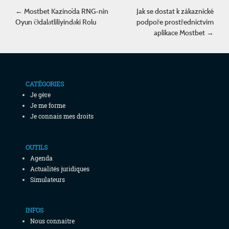
Post navigation
←
Mostbet Kazino’da RNG-nin
Jak se dostat k zákaznické
Oyun Ədalətliliyindəki Rolu
podpoře prostřednictvím
aplikace Mostbet
→
CATÉGORIES
Je gère
Je me forme
Je connais mes droits
OUTILS
Agenda
Actualités juridiques
Simulateurs
INFOS
Nous connaitre