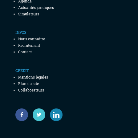
Agenda
Actualités juridiques
Simulateurs
INFOS
Nous connaitre
Recrutement
Contact
CREDIT
Mentions légales
Plan du site
Collaborateurs