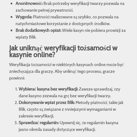
Anonimowość:
Brak potrzeby weryfikacji twarzy pozwala na
zachowanie pełnej prywatności.
Wygoda:
Płatności realizowane są szybko, co pozwala na
natychmiastowe korzystanie z dostępnych środków.
Brak dodatkowych opłat:
Wiele kasyn nie pobiera prowizji za
wpłaty Blik.
Jak uniknąć weryfikacji tożsamości w
kasynie online?
Weryfikacja tożsamości w niektórych kasynach online może być
zniechęcająca dla graczy. Aby uniknąć tego procesu, gracze
powinni:
Wybierać kasyna bez weryfikacji:
Zawsze sprawdzaj, czy
dane kasyno zezwala na grę bez weryfikacji twarzy.
Dokonywanie wpłat przez Blik:
Metody płatności, takie jak
Blik, często są związane z mniejszymi wymaganiami w
zakresie weryfikacji.
Sprawdzać regulamin:
Upewnij się, że regulamin kasyna
jasno określa zasady dotyczące weryfikacji.