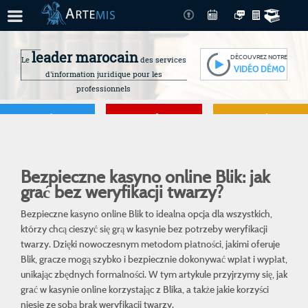
leader marocain
DÉCOUVREZ NOTRE
Le
des services
VIDÉO DÉMO
d'information juridique pour les
professionnels
Je gère
Je me forme
Je connais mes
droits
Bezpieczne kasyno online Blik: jak
grać bez weryfikacji twarzy?
Bezpieczne kasyno online Blik to idealna opcja dla wszystkich,
którzy chcą cieszyć się grą w kasynie bez potrzeby weryfikacji
twarzy. Dzięki nowoczesnym metodom płatności, jakimi oferuje
Blik, gracze mogą szybko i bezpiecznie dokonywać wpłat i wypłat,
unikając zbędnych formalności. W tym artykule przyjrzymy się, jak
grać w kasynie online korzystając z Blika, a także jakie korzyści
niesie ze sobą brak weryfikacji twarzy.