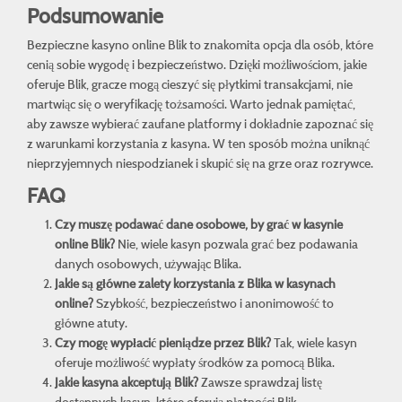
Podsumowanie
Bezpieczne kasyno online Blik to znakomita opcja dla osób, które
cenią sobie wygodę i bezpieczeństwo. Dzięki możliwościom, jakie
oferuje Blik, gracze mogą cieszyć się płytkimi transakcjami, nie
martwiąc się o weryfikację tożsamości. Warto jednak pamiętać,
aby zawsze wybierać zaufane platformy i dokładnie zapoznać się
z warunkami korzystania z kasyna. W ten sposób można uniknąć
nieprzyjemnych niespodzianek i skupić się na grze oraz rozrywce.
FAQ
Czy muszę podawać dane osobowe, by grać w kasynie
online Blik?
Nie, wiele kasyn pozwala grać bez podawania
danych osobowych, używając Blika.
Jakie są główne zalety korzystania z Blika w kasynach
online?
Szybkość, bezpieczeństwo i anonimowość to
główne atuty.
Czy mogę wypłacić pieniądze przez Blik?
Tak, wiele kasyn
oferuje możliwość wypłaty środków za pomocą Blika.
Jakie kasyna akceptują Blik?
Zawsze sprawdzaj listę
dostępnych kasyn, które oferują płatności Blik.