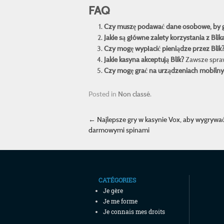
FAQ
Czy muszę podawać dane osobowe, by gra
Jakie są główne zalety korzystania z Bli
Czy mogę wypłacić pieniądze przez Blik
Jakie kasyna akceptują Blik?
Zawsze sprawd
Czy mogę grać na urządzeniach mobilnyc
Posted in
Non classé
.
Post navigation
←
Najlepsze gry w kasynie Vox, aby wygrywa
darmowymi spinami
CATÉGORIES
Je gère
Je me forme
Je connais mes droits