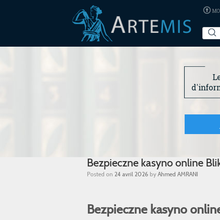
MO
L
d'infor
Bezpieczne kasyno online Blik
Posted on
24 avril 2026
by
Ahmed AMRANI
Bezpieczne kasyno online 