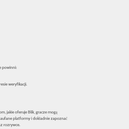
e powinni:
sie weryfikacji.
m, jakie oferuje Blik, gracze mogą
ć zaufane platformy i dokładnie zapoznać
az rozrywce.