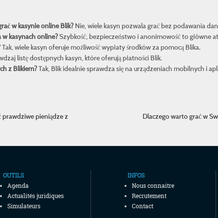
ć w kasynie online Blik?
Nie, wiele kasyn pozwala grać bez podawania dan
ka w kasynach online?
Szybkość, bezpieczeństwo i anonimowość to główne at
?
Tak, wiele kasyn oferuje możliwość wypłaty środków za pomocą Blika.
zaj listę dostępnych kasyn, które oferują płatności Blik.
h z Blikiem?
Tak, Blik idealnie sprawdza się na urządzeniach mobilnych i ap
ć prawdziwe pieniądze z
Dlaczego warto grać w S
OUTILS
INFOS
Agenda
Nous connaitre
Actualités juridiques
Recrutement
Simulateurs
Contact