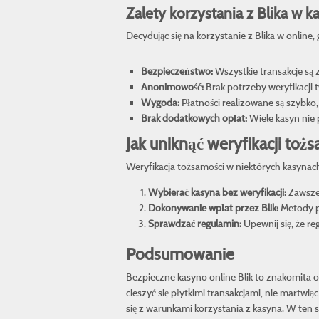
Zalety korzystania z Blika w k
Decydując się na korzystanie z Blika w online,
Bezpieczeństwo:
Wszystkie transakcje są 
Anonimowość:
Brak potrzeby weryfikacji 
Wygoda:
Płatności realizowane są szybko
Brak dodatkowych opłat:
Wiele kasyn nie p
Jak uniknąć weryfikacji toż
Weryfikacja tożsamości w niektórych kasynach
Wybierać kasyna bez weryfikacji:
Zawsze 
Dokonywanie wpłat przez Blik:
Metody pł
Sprawdzać regulamin:
Upewnij się, że re
Podsumowanie
Bezpieczne kasyno online Blik to znakomita op
cieszyć się płytkimi transakcjami, nie martwi
się z warunkami korzystania z kasyna. W ten 