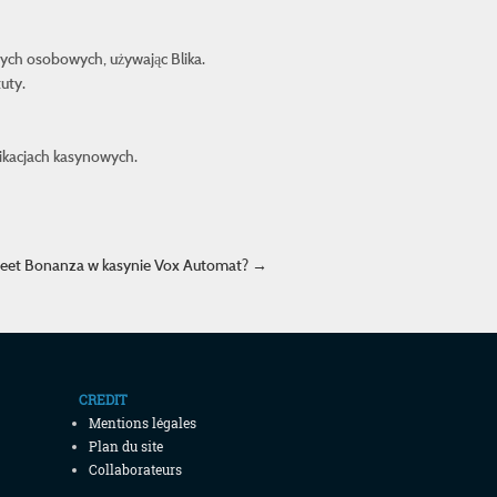
ych osobowych, używając Blika.
uty.
likacjach kasynowych.
weet Bonanza w kasynie Vox Automat?
→
CREDIT
Mentions légales
Plan du site
Collaborateurs