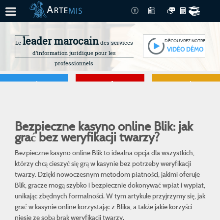
leader marocain
DÉCOUVREZ NOTRE
Le
des services
VIDÉO DÉMO
d'information juridique pour les
professionnels
Je gère
Je me forme
Je connais mes
droits
Bezpieczne kasyno online Blik: jak
grać bez weryfikacji twarzy?
Bezpieczne kasyno online Blik to idealna opcja dla wszystkich,
którzy chcą cieszyć się grą w kasynie bez potrzeby weryfikacji
twarzy. Dzięki nowoczesnym metodom płatności, jakimi oferuje
Blik, gracze mogą szybko i bezpiecznie dokonywać wpłat i wypłat,
unikając zbędnych formalności. W tym artykule przyjrzymy się, jak
grać w kasynie online korzystając z Blika, a także jakie korzyści
niesie ze sobą brak weryfikacji twarzy.