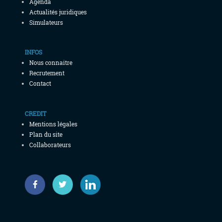
Agenda
Actualités juridiques
Simulateurs
INFOS
Nous connaitre
Recrutement
Contact
CREDIT
Mentions légales
Plan du site
Collaborateurs