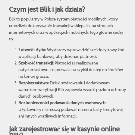
Czym jest Blik i jak działa?
Blik to popularny w Polsce system płatności mobilnych, który
umożliwia dokonywanie transakcji w sklepach, na stronach
internetowych oraz w aplikacjach mobilnych. Jego główne cechy
to:
Łatwość użycia:
Wystarczy wprowadzić sześciocyfrowy kod
w aplikacji bankowej, aby dokonać płatności.
Szybkość transakcji:
Płatności są realizowane
natychmiastowo, co pozwala na szybki dostęp do środków
na koncie gracza.
Bezpieczeństwo:
Dzięki szyfrowaniu i dodatkowym
warunkom weryfikacji Blik zapewnia wysoki poziom ochrony
danych osobowych.
Bez konieczności podawania danych osobowych:
Użytkownicy nie muszą podawać numeru karty kredytowej
ani innych wrażliwych informacji.
Jak zarejestrować się w kasynie online