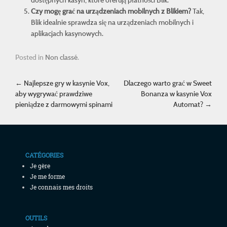
Czy mogę grać na urządzeniach mobilnych z Blikiem?
Tak,
Blik idealnie sprawdza się na urządzeniach mobilnych i
aplikacjach kasynowych.
Posted in
Non classé
.
Post navigation
←
Najlepsze gry w kasynie Vox,
Dlaczego warto grać w Sweet
aby wygrywać prawdziwe
Bonanza w kasynie Vox
pieniądze z darmowymi spinami
Automat?
→
CATÉGORIES
Je gère
Je me forme
Je connais mes droits
OUTILS