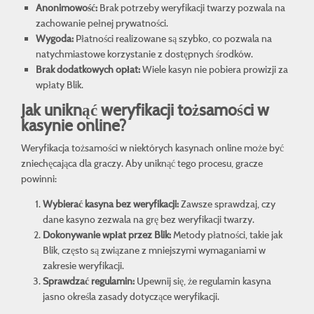
Anonimowość:
Brak potrzeby weryfikacji twarzy pozwala na
zachowanie pełnej prywatności.
Wygoda:
Płatności realizowane są szybko, co pozwala na
natychmiastowe korzystanie z dostępnych środków.
Brak dodatkowych opłat:
Wiele kasyn nie pobiera prowizji za
wpłaty Blik.
Jak uniknąć weryfikacji tożsamości w
kasynie online?
Weryfikacja tożsamości w niektórych kasynach online może być
zniechęcająca dla graczy. Aby uniknąć tego procesu, gracze
powinni:
Wybierać kasyna bez weryfikacji:
Zawsze sprawdzaj, czy
dane kasyno zezwala na grę bez weryfikacji twarzy.
Dokonywanie wpłat przez Blik:
Metody płatności, takie jak
Blik, często są związane z mniejszymi wymaganiami w
zakresie weryfikacji.
Sprawdzać regulamin:
Upewnij się, że regulamin kasyna
jasno określa zasady dotyczące weryfikacji.