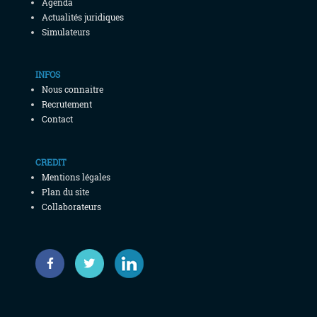
Agenda
Actualités juridiques
Simulateurs
INFOS
Nous connaitre
Recrutement
Contact
CREDIT
Mentions légales
Plan du site
Collaborateurs