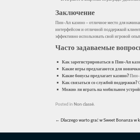
Заключение
Пин-Ап казино – отличное место для начинаю
интерфейсом и отличной поддержкой клиентов
эффективно использовать свой игровой опыт 
Часто задаваемые вопрос
Как зарегистрироваться в Пин-Ап каз
Какие игры предлагаются для новичко
Какие бонусы предлагает казино?
Пин-А
Как связаться со службой поддержки?
С
Можно ли играть на мобильном устрой
Posted in
Non classé
.
Post navigation
←
Dlaczego warto grać w Sweet Bonanza w k