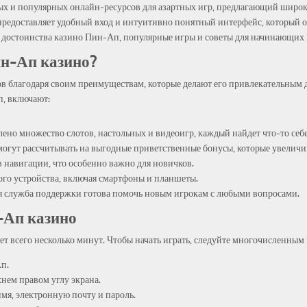
ых и популярных онлайн-ресурсов для азартных игр, предлагающий широк
редоставляет удобный вход и интуитивно понятный интерфейс, который об
е достоинства казино Пин-Ап, популярные игры и советы для начинающих 
н-Ап казино?
в благодаря своим преимуществам, которые делают его привлекательным 
п, включают:
ено множество слотов, настольных и видеоигр, каждый найдет что-то себе
огут рассчитывать на выгодные приветственные бонусы, которые увелич
 навигации, что особенно важно для новичков.
го устройства, включая смартфоны и планшеты.
 служба поддержки готова помочь новым игрокам с любыми вопросами.
-Ап казино
т всего несколько минут. Чтобы начать играть, следуйте многочисленным
п.
нем правом углу экрана.
мя, электронную почту и пароль.