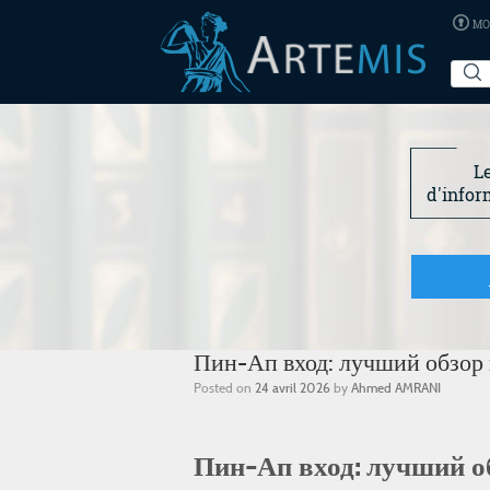
MO
L
d'infor
Пин-Ап вход: лучший обзор к
Posted on
24 avril 2026
by
Ahmed AMRANI
Пин-Ап вход: лучший об