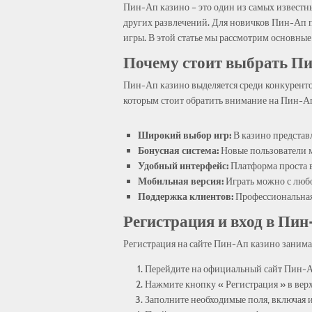
Пин-Ап казино – это один из самых известн
других развлечений. Для новичков Пин-Ап п
игры. В этой статье мы рассмотрим основны
Почему стоит выбрать Пи
Пин-Ап казино выделяется среди конкуренто
которым стоит обратить внимание на Пин-А
Широкий выбор игр:
В казино представл
Бонусная система:
Новые пользователи м
Удобный интерфейс:
Платформа проста в
Мобильная версия:
Играть можно с любо
Поддержка клиентов:
Профессиональная
Регистрация и вход в Пин
Регистрация на сайте Пин-Ап казино занимае
Перейдите на официальный сайт Пин-А
Нажмите кнопку « Регистрация » в верх
Заполните необходимые поля, включая и