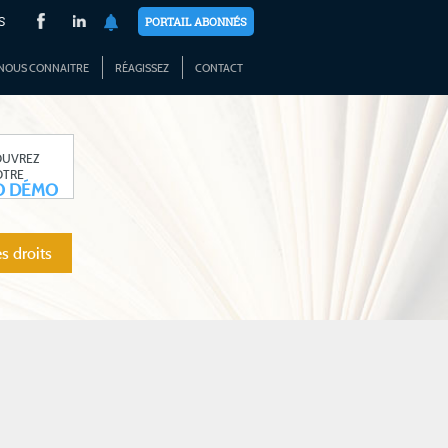
S
PORTAIL ABONNÉS
NOUS CONNAITRE
RÉAGISSEZ
CONTACT
OUVREZ
OTRE
O DÉMO
s droits