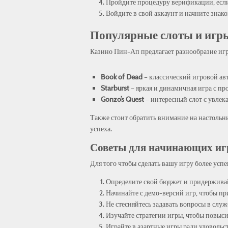
Пройдите процедуру верификации, если
Войдите в свой аккаунт и начните знак
Популярные слоты и игры
Казино Пин-Ап предлагает разнообразие игр,
Book of Dead
– классический игровой ав
Starburst
– яркая и динамичная игра с п
Gonzo’s Quest
– интересный слот с увле
Также стоит обратить внимание на настольны
успеха.
Советы для начинающих иг
Для того чтобы сделать вашу игру более успе
Определите свой бюджет и придерживай
Начинайте с демо-версий игр, чтобы пр
Не стесняйтесь задавать вопросы в служ
Изучайте стратегии игры, чтобы повыс
Играйте в азартные игры ради удовольств