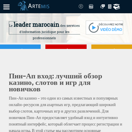
leader marocain
DÉCOUVREZ NOTRE
Le
des services
VIDÉO DÉMO
d'information juridique pour les
professionnels
Je gère
Je me forme
Je connais mes
droits
Пин-Ап вход: лучший обзор
казино, слотов и игр для
новичков
Пин-Ап казино – это один из самых известных и популярных
онлайн-ресурсов для азартных игр, предлагающий широкий
выбор слотов, карточных игр и других развлечений. Для
новичков Пин-Ап предоставляет удобный вход и интуитивно
понятный интерфейс, который облегчает процесс регистрации и
начала игры. В этой статье мы рассмотрим основные