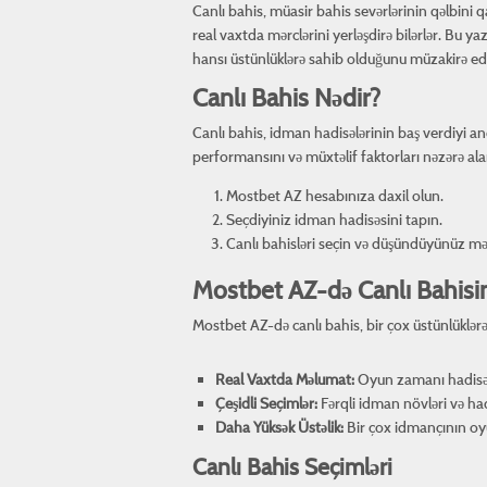
Canlı bahis, müasir bahis sevərlərinin qəlbini 
real vaxtda mərclərini yerləşdirə bilərlər. Bu ya
hansı üstünlüklərə sahib olduğunu müzakirə ed
Canlı Bahis Nədir?
Canlı bahis, idman hadisələrinin baş verdiyi a
performansını və müxtəlif faktorları nəzərə al
Mostbet AZ hesabınıza daxil olun.
Seçdiyiniz idman hadisəsini tapın.
Canlı bahisləri seçin və düşündüyünüz mərc
Mostbet AZ-də Canlı Bahisin
Mostbet AZ-də canlı bahis, bir çox üstünlüklərə
Real Vaxtda Məlumat:
Oyun zamanı hadisələ
Çeşidli Seçimlər:
Fərqli idman növləri və had
Daha Yüksək Üstəlik:
Bir çox idmançının oyun
Canlı Bahis Seçimləri