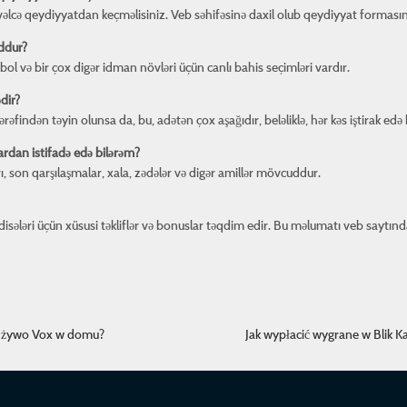
lcə qeydiyyatdan keçməlisiniz. Veb səhifəsinə daxil olub qeydiyyat formasın
ddur?
l və bir çox digər idman növləri üçün canlı bahis seçimləri vardır.
dir?
indən təyin olunsa da, bu, adətən çox aşağıdır, beləliklə, hər kəs iştirak edə b
ardan istifadə edə bilərəm?
son qarşılaşmalar, xala, zədələr və digər amillər mövcuddur.
isələri üçün xüsusi təkliflər və bonuslar təqdim edir. Bu məlumatı veb sayt
na żywo Vox w domu?
Jak wypłacić wygrane w Blik 