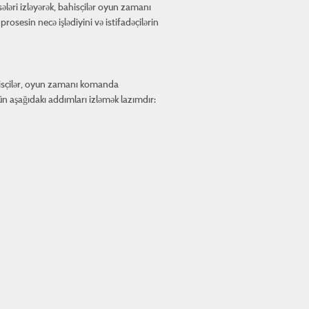
ələri izləyərək, bahisçilər oyun zamanı
rosesin necə işlədiyini və istifadəçilərin
ahisçilər, oyun zamanı komanda
n aşağıdakı addımları izləmək lazımdır: