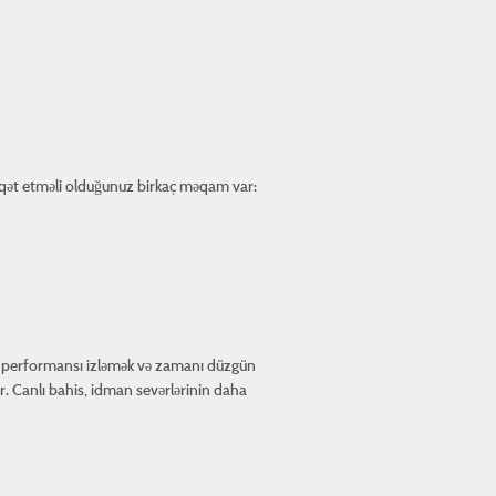
diqqət etməli olduğunuz birkaç məqam var:
mək, performansı izləmək və zamanı düzgün
ir. Canlı bahis, idman sevərlərinin daha