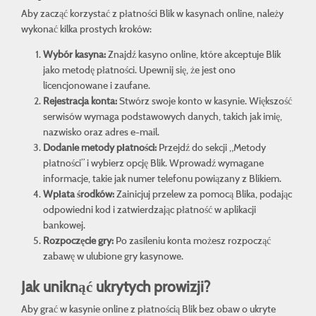
Aby zacząć korzystać z płatności Blik w kasynach online, należy
wykonać kilka prostych kroków:
Wybór kasyna:
Znajdź kasyno online, które akceptuje Blik
jako metodę płatności. Upewnij się, że jest ono
licencjonowane i zaufane.
Rejestracja konta:
Stwórz swoje konto w kasynie. Większość
serwisów wymaga podstawowych danych, takich jak imię,
nazwisko oraz adres e-mail.
Dodanie metody płatności:
Przejdź do sekcji „Metody
płatności” i wybierz opcję Blik. Wprowadź wymagane
informacje, takie jak numer telefonu powiązany z Blikiem.
Wpłata środków:
Zainicjuj przelew za pomocą Blika, podając
odpowiedni kod i zatwierdzając płatność w aplikacji
bankowej.
Rozpoczęcie gry:
Po zasileniu konta możesz rozpocząć
zabawę w ulubione gry kasynowe.
Jak uniknąć ukrytych prowizji?
Aby grać w kasynie online z płatnością Blik bez obaw o ukryte