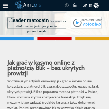
leader marocain
DÉCOUVREZ NOTRE
Le
des services
VIDÉO DÉMO
d'information juridique pour les
professionnels
Je gère
Je me forme
Je connais mes
droits
Jak grać w kasyno online z
płatnością Blik – bez ukrytych
prowizji
W dzisiejszym artykule omówimy, jak grać w kasyno online,
korzystając z płatności Blik, zwracając szczególną uwagę na brak
ukrytych prowizji. Blik to popularna metoda płatności w Polsce,
która umożliwia szybkie i bezpieczne transakcje. Dzięki niej
możemy łatwo wpłacać środki do kasyna, a także dokonywać
wypłat. Poniżej przedstawimy, jak to wszystko działa oraz co