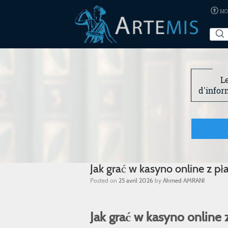
MO
L
d'infor
Jak grać w kasyno online z pła
Posted on
25 avril 2026
by
Ahmed AMRANI
Jak grać w kasyno online 