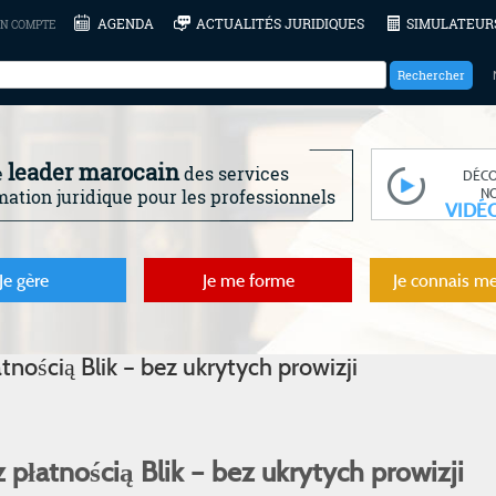
AGENDA
ACTUALITÉS JURIDIQUES
SIMULATEUR
N COMPTE
leader marocain
e
des services
DÉC
N
mation juridique pour les professionnels
VIDÉ
Je gère
Je me forme
Je connais me
tnością Blik – bez ukrytych prowizji
z płatnością Blik – bez ukrytych prowizji