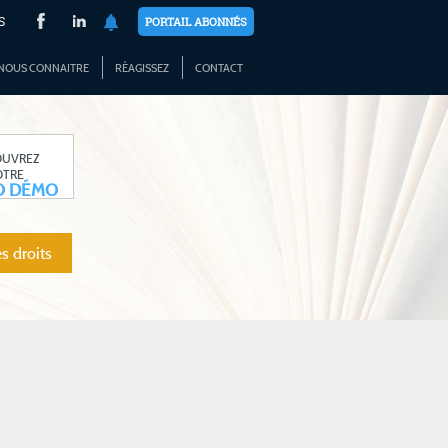
S
PORTAIL ABONNÉS
NOUS CONNAITRE
RÉAGISSEZ
CONTACT
OUVREZ
OTRE
O DÉMO
s droits