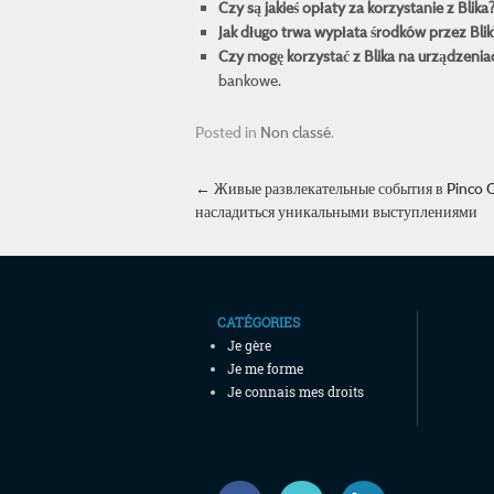
Czy są jakieś opłaty za korzystanie z Blika
Jak długo trwa wypłata środków przez Blik
Czy mogę korzystać z Blika na urządzeni
bankowe.
Posted in
Non classé
.
Post navigation
←
Живые развлекательные события в Pinco C
насладиться уникальными выступлениями
CATÉGORIES
Je gère
Je me forme
Je connais mes droits