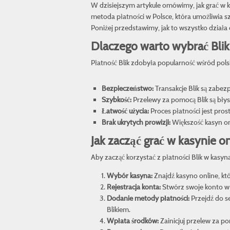
W dzisiejszym artykule omówimy, jak grać w ka
metoda płatności w Polsce, która umożliwia s
Poniżej przedstawimy, jak to wszystko działa
Dlaczego warto wybrać Blik
Płatność Blik zdobyła popularność wśród polsk
Bezpieczeństwo:
Transakcje Blik są zabe
Szybkość:
Przelewy za pomocą Blik są błys
Łatwość użycia:
Proces płatności jest pros
Brak ukrytych prowizji:
Większość kasyn onl
Jak zacząć grać w kasynie o
Aby zacząć korzystać z płatności Blik w kasyn
Wybór kasyna:
Znajdź kasyno online, któ
Rejestracja konta:
Stwórz swoje konto w 
Dodanie metody płatności:
Przejdź do s
Blikiem.
Wpłata środków:
Zainicjuj przelew za po