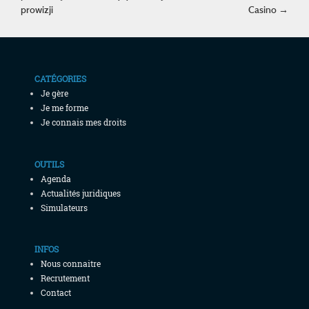
prowizji
Casino
→
CATÉGORIES
Je gère
Je me forme
Je connais mes droits
OUTILS
Agenda
Actualités juridiques
Simulateurs
INFOS
Nous connaitre
Recrutement
Contact