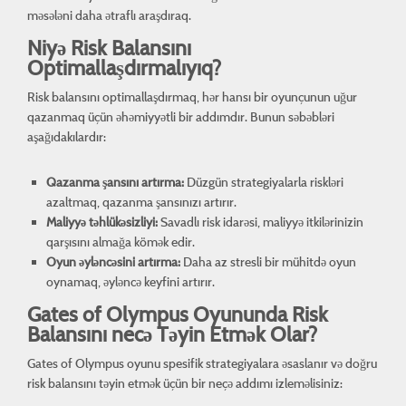
məsələni daha ətraflı araşdıraq.
Niyə Risk Balansını
Optimallaşdırmalıyıq?
Risk balansını optimallaşdırmaq, hər hansı bir oyunçunun uğur
qazanmaq üçün əhəmiyyətli bir addımdır. Bunun səbəbləri
aşağıdakılardır:
Qazanma şansını artırma:
Düzgün strategiyalarla riskləri
azaltmaq, qazanma şansınızı artırır.
Maliyyə təhlükəsizliyi:
Savadlı risk idarəsi, maliyyə itkilərinizin
qarşısını almağa kömək edir.
Oyun əyləncəsini artırma:
Daha az stresli bir mühitdə oyun
oynamaq, əyləncə keyfini artırır.
Gates of Olympus Oyununda Risk
Balansını necə Təyin Etmək Olar?
Gates of Olympus oyunu spesifik strategiyalara əsaslanır və doğru
risk balansını təyin etmək üçün bir neçə addımı izleməlisiniz: