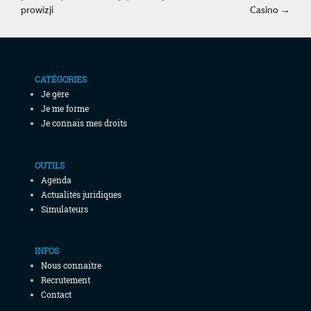
prowizji
Casino
→
CATÉGORIES
Je gère
Je me forme
Je connais mes droits
OUTILS
Agenda
Actualités juridiques
Simulateurs
INFOS
Nous connaitre
Recrutement
Contact