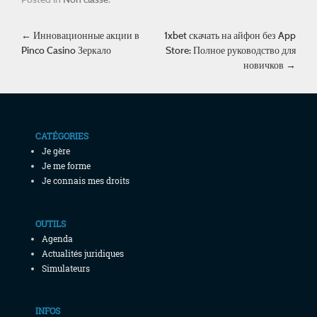
Post navigation
←
Инновационные акции в
1xbet скачать на айфон без App
Pinco Casino Зеркало
Store: Полное руководство для
новичков
→
CATÉGORIES
Je gère
Je me forme
Je connais mes droits
OUTILS
Agenda
Actualités juridiques
Simulateurs
INFOS