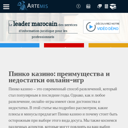
leader marocain
DÉCOUVREZ NOTRE
Le
des services
VIDÉO DÉMO
d'information juridique pour les
professionnels
Je gère
Je me forme
Je connais mes
droits
Пинко казино: преимущества и
недостатки онлайн-игр
Пинко казино — это современный способ развлечений, который
стал популярным в последние годы. Однако, как и любое
развлечение, онлайн-игры имеют свои достоинства и
недостатки. В этой статье мы подробно рассмотрим, какие
плюсы и минусы предлагает Пинко казино и почему стоит быть
осторожным при выборе этого вида досуга. Мы также коснемся
различных аспектов, которые могут повлиять на ваш выбор