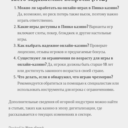
Можно ли заработать на онлайн-играх в Пинко казино?
Да, возможно, но риск потерь также высок, поэтому важно
играть ответственно.
Какие игры доступны в Пинко казино?
Варианты игр
включают слоты, покер, блэкджек и другие настольные
игры.
Как выбрать надежное онлайн-казино?
Проверьте
лицензию, отзывы игроков и предлагаемые бонусы.
Существуют ли ограничения по возрасту для игры в
онлайн-казино?
Да, игроки должны быть старше 18 лет
или достигнуть законного возраста в своей стране.
Что делать, если я обнаружил, что играю чрезмерно?
Рекомендуется обратиться за помощью к специалистам или
использовать инструменты для игрока с ограничениями.
Дополнительные сведения об игорной индустрии можно найти
в статьях, таких как
казино в эпоху дигитализации
, где
рассказывается о текущих изменениях в секторе.
Posted in
Non classé
.