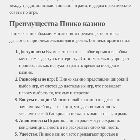
между традиционными и онлайн-играми, и дадим практические
советы по игре.
Преимущества Пинко казино
Пинко казино обладает множеством преимуществ, которые
делают его привлекательным для игроков. Вот некоторые из них:
Доступность:
Вы можете играть в любое время и в любом
месте, имея доступ к интернету. Это значительно упрощает
процесс, так как не нужно тратить время на поездки в
казино.
Разнообразие игр:
В Пинко казино представлен широкий
выбор игр, от слотов до настольных игр, что позволяет
игроку выбрать то, что ему интересно.
Бонусы и акции:
Многие онлайн-казино предлагают
заманчивые бонусы и акции, что дает возможность
увеличить свой банкролл и повысить шансы на выигрыш.
Анонимность:
Играя онлайн, игроки могут сохранять
конфиденциальность и не раскрывать свою личность.
Удобство:
Пинко казино часто предлагают простые и