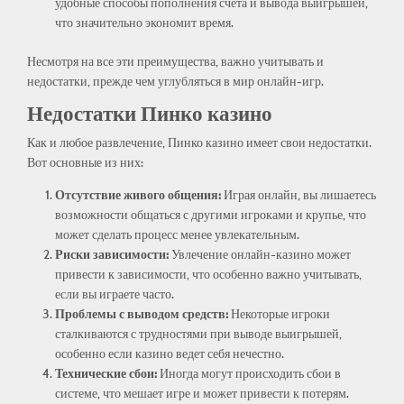
удобные способы пополнения счета и вывода выигрышей,
что значительно экономит время.
Несмотря на все эти преимущества, важно учитывать и
недостатки, прежде чем углубляться в мир онлайн-игр.
Недостатки Пинко казино
Как и любое развлечение, Пинко казино имеет свои недостатки.
Вот основные из них:
Отсутствие живого общения:
Играя онлайн, вы лишаетесь
возможности общаться с другими игроками и крупье, что
может сделать процесс менее увлекательным.
Риски зависимости:
Увлечение онлайн-казино может
привести к зависимости, что особенно важно учитывать,
если вы играете часто.
Проблемы с выводом средств:
Некоторые игроки
сталкиваются с трудностями при выводе выигрышей,
особенно если казино ведет себя нечестно.
Технические сбои:
Иногда могут происходить сбои в
системе, что мешает игре и может привести к потерям.