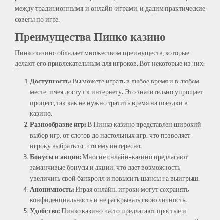
между традиционными и онлайн-играми, и дадим практические
советы по игре.
Преимущества Пинко казино
Пинко казино обладает множеством преимуществ, которые
делают его привлекательным для игроков. Вот некоторые из них:
Доступность:
Вы можете играть в любое время и в любом
месте, имея доступ к интернету. Это значительно упрощает
процесс, так как не нужно тратить время на поездки в
казино.
Разнообразие игр:
В Пинко казино представлен широкий
выбор игр, от слотов до настольных игр, что позволяет
игроку выбрать то, что ему интересно.
Бонусы и акции:
Многие онлайн-казино предлагают
заманчивые бонусы и акции, что дает возможность
увеличить свой банкролл и повысить шансы на выигрыш.
Анонимность:
Играя онлайн, игроки могут сохранять
конфиденциальность и не раскрывать свою личность.
Удобство:
Пинко казино часто предлагают простые и