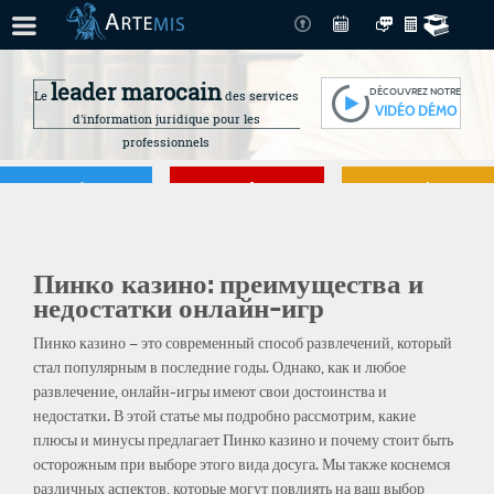
leader marocain
DÉCOUVREZ NOTRE
Le
des services
VIDÉO DÉMO
d'information juridique pour les
professionnels
Je gère
Je me forme
Je connais mes
droits
Пинко казино: преимущества и
недостатки онлайн-игр
Пинко казино — это современный способ развлечений, который
стал популярным в последние годы. Однако, как и любое
развлечение, онлайн-игры имеют свои достоинства и
недостатки. В этой статье мы подробно рассмотрим, какие
плюсы и минусы предлагает Пинко казино и почему стоит быть
осторожным при выборе этого вида досуга. Мы также коснемся
различных аспектов, которые могут повлиять на ваш выбор