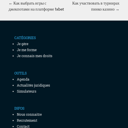
Post navigation
←
Как выбрать игры с
Как участвовать в турнирах
джекпотами на платформе 1xbet
пинко казино
→
CATÉGORIES
Je gère
Je me forme
Je connais mes droits
OUTILS
Agenda
Actualités juridiques
Simulateurs
INFOS
Nous connaitre
Recrutement
Contact