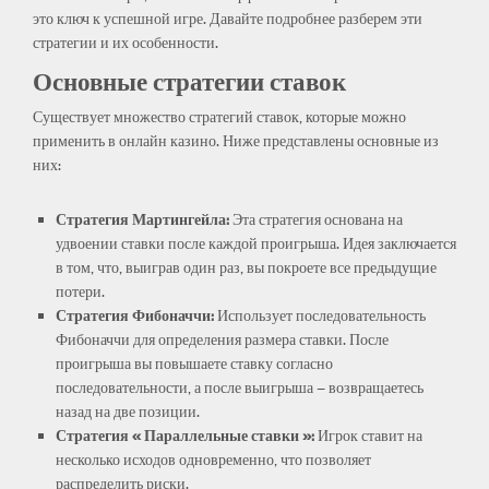
это ключ к успешной игре. Давайте подробнее разберем эти
стратегии и их особенности.
Основные стратегии ставок
Существует множество стратегий ставок, которые можно
применить в онлайн казино. Ниже представлены основные из
них:
Стратегия Мартингейла:
Эта стратегия основана на
удвоении ставки после каждой проигрыша. Идея заключается
в том, что, выиграв один раз, вы покроете все предыдущие
потери.
Стратегия Фибоначчи:
Использует последовательность
Фибоначчи для определения размера ставки. После
проигрыша вы повышаете ставку согласно
последовательности, а после выигрыша — возвращаетесь
назад на две позиции.
Стратегия « Параллельные ставки »:
Игрок ставит на
несколько исходов одновременно, что позволяет
распределить риски.