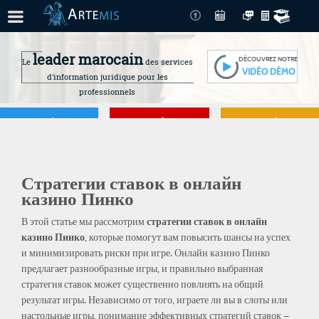
leader marocain
DÉCOUVREZ NOTRE
Le
des services
VIDÉO DÉMO
d'information juridique pour les
professionnels
Je gère
Je me forme
Je connais mes
droits
Стратегии ставок в онлайн
казино Пинко
В этой статье мы рассмотрим
стратегии ставок в онлайн
казино Пинко
, которые помогут вам повысить шансы на успех
и минимизировать риски при игре. Онлайн казино Пинко
предлагает разнообразные игры, и правильно выбранная
стратегия ставок может существенно повлиять на общий
результат игры. Независимо от того, играете ли вы в слоты или
настольные игры, понимание эффективных стратегий ставок —