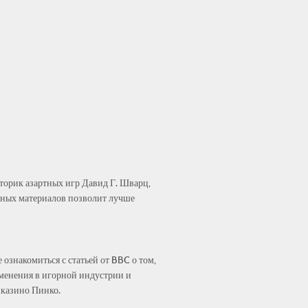
торик азартных игр Давид Г. Шварц
,
льных материалов позволит лучше
е ознакомиться с
статьей от BBC о том,
зменения в игорной индустрии и
 казино Пинко.