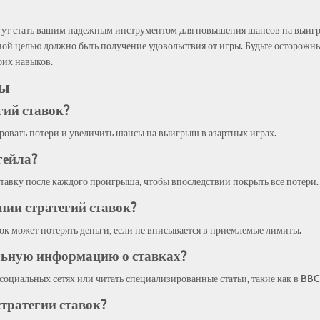
огут стать вашим надежным инструментом для повышения шансов на выигр
авной целью должно быть получение удовольствия от игры. Будьте осторожн
оих навыков.
сы
гий ставок?
ровать потери и увеличить шансы на выигрыш в азартных играх.
гейла?
 ставку после каждого проигрыша, чтобы впоследствии покрыть все потери.
ании стратегий ставок?
рок может потерять деньги, если не вписывается в приемлемые лимиты.
льную информацию о ставках?
социальных сетях или читать специализированные статьи, такие как в
BBC
стратегии ставок?