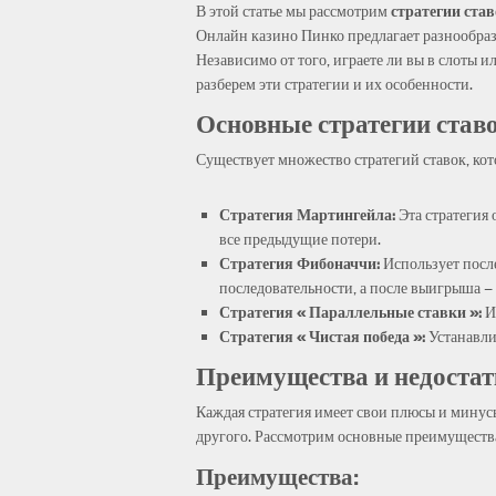
В этой статье мы рассмотрим
стратегии ста
Онлайн казино Пинко предлагает разнообраз
Независимо от того, играете ли вы в слоты 
разберем эти стратегии и их особенности.
Основные стратегии став
Существует множество стратегий ставок, ко
Стратегия Мартингейла:
Эта стратегия 
все предыдущие потери.
Стратегия Фибоначчи:
Использует после
последовательности, а после выигрыша — 
Стратегия « Параллельные ставки »:
Иг
Стратегия « Чистая победа »:
Устанавлив
Преимущества и недостат
Каждая стратегия имеет свои плюсы и минус
другого. Рассмотрим основные преимущества
Преимущества: