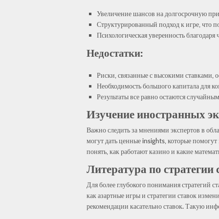
Увеличение шансов на долгосрочную при
Структурированный подход к игре, что по
Психологическая уверенность благодаря ч
Недостатки:
Риски, связанные с высокими ставками, 
Необходимость большого капитала для к
Результаты все равно остаются случайным
Изучение иностранных эк
Важно следить за мнениями экспертов в обл
могут дать ценные insights, которые помогу
понять, как работают казино и какие матема
Литература по стратегии 
Для более глубокого понимания стратегий ст
как азартные игры и стратегии ставок измен
рекомендации касательно ставок. Такую инф