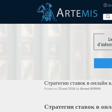
MO
L
d'infor
Стратегии ставок в онлайн 
Posted on
25 avril 2026
by
Ahmed AMRANI
Стратегии ставок в он