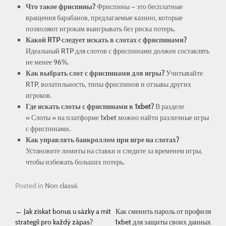
Что такое фриспины?
Фриспины — это бесплатные
вращения барабанов, предлагаемые казино, которые
позволяют игрокам выигрывать без риска потерь.
Какой RTP следует искать в слотах с фриспинами?
Идеальный RTP для слотов с фриспинами должен составлять
не менее 96%.
Как выбрать слот с фриспинами для игры?
Учитывайте
RTP, волатильность, типы фриспинов и отзывы других
игроков.
Где искать слоты с фриспинами в 1xbet?
В разделе
« Слоты » на платформе 1xbet можно найти различные игры
с фриспинами.
Как управлять банкроллом при игре на слотах?
Установите лимиты на ставки и следите за временем игры,
чтобы избежать больших потерь.
Posted in
Non classé
.
Post navigation
←
Jak získat bonus u sázky a mít
Как сменить пароль от профиля
strategii pro každý zápas?
1xbet для защиты своих данных