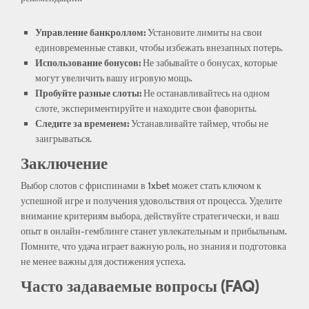
Управление банкроллом:
Установите лимиты на свои
единовременные ставки, чтобы избежать внезапных потерь.
Использование бонусов:
Не забывайте о бонусах, которые
могут увеличить вашу игровую мощь.
Пробуйте разные слоты:
Не останавливайтесь на одном
слоте, экспериментируйте и находите свои фавориты.
Следите за временем:
Устанавливайте таймер, чтобы не
заигрываться.
Заключение
Выбор слотов с фриспинами в 1xbet может стать ключом к
успешной игре и получения удовольствия от процесса. Уделите
внимание критериям выбора, действуйте стратегически, и ваш
опыт в онлайн-гемблинге станет увлекательным и прибыльным.
Помните, что удача играет важную роль, но знания и подготовка
не менее важны для достижения успеха.
Часто задаваемые вопросы (FAQ)