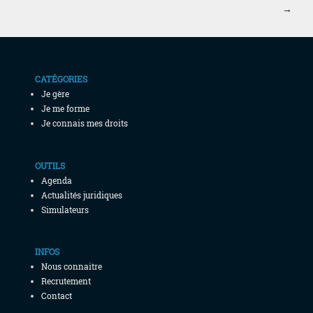
→
CATÉGORIES
Je gère
Je me forme
Je connais mes droits
OUTILS
Agenda
Actualités juridiques
Simulateurs
INFOS
Nous connaitre
Recrutement
Contact