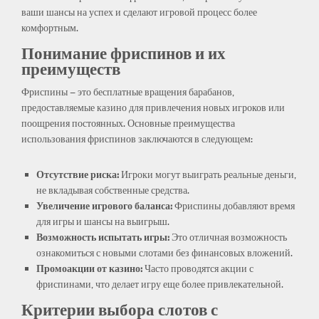
ваши шансы на успех и сделают игровой процесс более
комфортным.
Понимание фриспинов и их
преимуществ
Фриспины — это бесплатные вращения барабанов,
предоставляемые казино для привлечения новых игроков или
поощрения постоянных. Основные преимущества
использования фриспинов заключаются в следующем:
Отсутствие риска:
Игроки могут выиграть реальные деньги,
не вкладывая собственные средства.
Увеличение игрового баланса:
Фриспины добавляют время
для игры и шансы на выигрыш.
Возможность испытать игры:
Это отличная возможность
ознакомиться с новыми слотами без финансовых вложений.
Промоакции от казино:
Часто проводятся акции с
фриспинами, что делает игру еще более привлекательной.
Критерии выбора слотов с