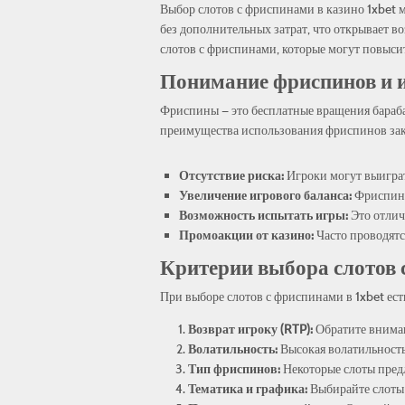
Выбор слотов с фриспинами в казино 1xbet 
без дополнительных затрат, что открывает 
слотов с фриспинами, которые могут повыси
Понимание фриспинов и 
Фриспины — это бесплатные вращения бараб
преимущества использования фриспинов за
Отсутствие риска:
Игроки могут выиграт
Увеличение игрового баланса:
Фриспины
Возможность испытать игры:
Это отлич
Промоакции от казино:
Часто проводятс
Критерии выбора слотов
При выборе слотов с фриспинами в 1xbet ест
Возврат игроку (RTP):
Обратите вниман
Волатильность:
Высокая волатильность
Тип фриспинов:
Некоторые слоты пред
Тематика и графика:
Выбирайте слоты с