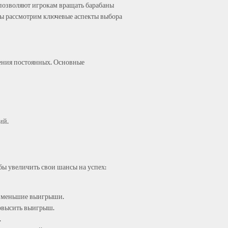
позволяют игрокам вращать барабаны
 мы рассмотрим ключевые аспекты выбора
ения постоянных. Основные
ий.
бы увеличить свои шансы на успех:
но меньшие выигрыши.
овысить выигрыш.
.