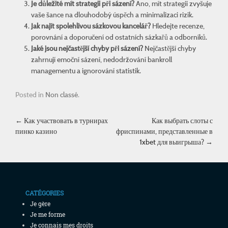
Je důležité mít strategii při sázení?
Ano, mít strategii zvyšuje
vaše šance na dlouhodobý úspěch a minimalizaci rizik.
Jak najít spolehlivou sázkovou kancelář?
Hledejte recenze,
porovnání a doporučení od ostatních sázkařů a odborníků.
Jaké jsou nejčastější chyby při sázení?
Nejčastější chyby
zahrnují emoční sázení, nedodržování bankroll
managementu a ignorování statistik.
Posted in
Non classé
.
Post navigation
←
Как участвовать в турнирах
Как выбрать слоты с
пинко казино
фриспинами, представленные в
1xbet для выигрыша?
→
CATÉGORIES
Je gère
Je me forme
Je connais mes droits