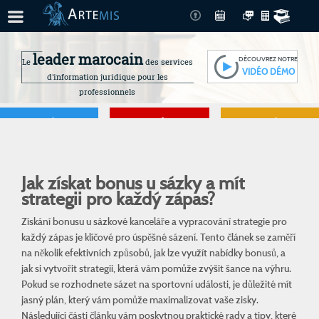
leader marocain
DÉCOUVREZ NOTRE
Le
des services
VIDÉO DÉMO
d'information juridique pour les
professionnels
Je gère
Je me forme
Je connais mes
droits
Jak získat bonus u sázky a mít
strategii pro každý zápas?
Získání bonusu u sázkové kanceláře a vypracování strategie pro
každý zápas je klíčové pro úspěšné sázení. Tento článek se zaměří
na několik efektivních způsobů, jak lze využít nabídky bonusů, a
jak si vytvořit strategii, která vám pomůže zvýšit šance na výhru.
Pokud se rozhodnete sázet na sportovní události, je důležité mít
jasný plán, který vám pomůže maximalizovat vaše zisky.
Následující části článku vám poskytnou praktické rady a tipy, které