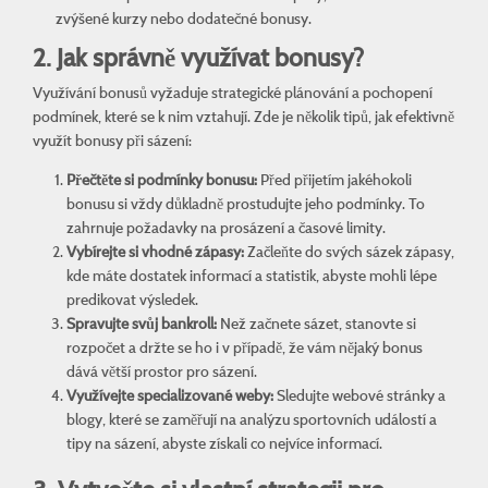
zvýšené kurzy nebo dodatečné bonusy.
2. Jak správně využívat bonusy?
Využívání bonusů vyžaduje strategické plánování a pochopení
podmínek, které se k nim vztahují. Zde je několik tipů, jak efektivně
využít bonusy při sázení:
Přečtěte si podmínky bonusu:
Před přijetím jakéhokoli
bonusu si vždy důkladně prostudujte jeho podmínky. To
zahrnuje požadavky na prosázení a časové limity.
Vybírejte si vhodné zápasy:
Začleňte do svých sázek zápasy,
kde máte dostatek informací a statistik, abyste mohli lépe
predikovat výsledek.
Spravujte svůj bankroll:
Než začnete sázet, stanovte si
rozpočet a držte se ho i v případě, že vám nějaký bonus
dává větší prostor pro sázení.
Využívejte specializované weby:
Sledujte webové stránky a
blogy, které se zaměřují na analýzu sportovních událostí a
tipy na sázení, abyste získali co nejvíce informací.