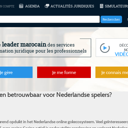
AGENDA
ACTUALITÉS JURIDIQUES
SIMULATEUR
N COMPTE
leader marocain
e
des services
DÉC
N
mation juridique pour les professionnels
VIDÉ
Je gère
Je me forme
Je connais me
g en betrouwbaar voor Nederlandse spelers?
urend opduikt in het Nederlandse online gokecosysteem. Veel geïnteresseerd
 euro casino Casino actief is onder strikte regelgeving en verleent Nederla