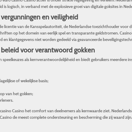
 is logisch, in verband met de explosieve groei van digitale goksites in Ned
n vergunningen en veiligheid
e licentie van de Kansspelautoriteit, de Nederlandse toezichthouder voor dig
chriften op het domein van eerlijk spel en transparante geldstromen. Casi
d en klantgegevens niet worden gedeeld via geavanceerde beveiligingstechn
jn beleid voor verantwoord gokken
 speelkeuzes als kernverantwoordelijkheid en biedt gebruikers meerdere i
gelijkse of wekelijkse basis;
op van het gokken;
rleners.
asino Casino het comfort van deelnemers als kernwaarde ziet. Nederlandse 
Casino de meest complete ondersteuning en bescherming die zij waard zijn