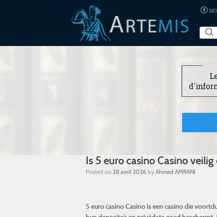
MO
L
d'infor
Is 5 euro casino Casino veili
Posted on
28 avril 2026
by
Ahmed AMRANI
5 euro casino Casino is een casino die voortd
hun deposito’s en privédata goed beschermt. 5