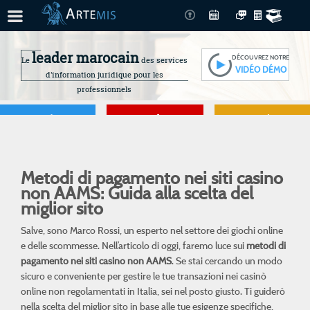
leader marocain
DÉCOUVREZ NOTRE
Le
des services
VIDÉO DÉMO
d'information juridique pour les
professionnels
Je gère
Je me forme
Je connais mes
droits
Metodi di pagamento nei siti casino
non AAMS: Guida alla scelta del
miglior sito
Salve, sono Marco Rossi, un esperto nel settore dei giochi online
e delle scommesse. Nell’articolo di oggi, faremo luce sui
metodi di
pagamento nei siti casino non AAMS
. Se stai cercando un modo
sicuro e conveniente per gestire le tue transazioni nei casinò
online non regolamentati in Italia, sei nel posto giusto. Ti guiderò
nella scelta del miglior sito in base alle tue esigenze specifiche,