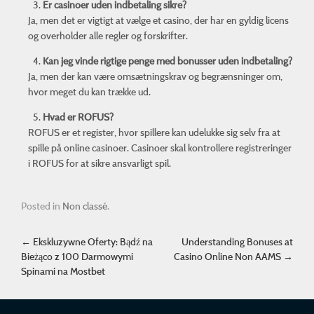
Er casinoer uden indbetaling sikre?
Ja, men det er vigtigt at vælge et casino, der har en gyldig licens
og overholder alle regler og forskrifter.
Kan jeg vinde rigtige penge med bonusser uden indbetaling?
Ja, men der kan være omsætningskrav og begrænsninger om,
hvor meget du kan trække ud.
Hvad er ROFUS?
ROFUS er et register, hvor spillere kan udelukke sig selv fra at
spille på online casinoer. Casinoer skal kontrollere registreringer
i ROFUS for at sikre ansvarligt spil.
Posted in
Non classé
.
Post navigation
←
Ekskluzywne Oferty: Bądź na
Understanding Bonuses at
Bieżąco z 100 Darmowymi
Casino Online Non AAMS
→
Spinami na Mostbet