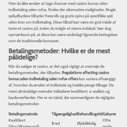
Hvis du ikke ønsker at tage chancer med casino bonus uden
indbetaling uden rofus, findes der alternative muligheder. Nogle
spiludbydere tilbyder freerolls og gratis spins på specifikke spil
uden krav om indbetaling. Disse tilbud kan være en god måde at
teste et casino på, inden du indgår et større indskud. Vær dog
opmærksom på, at disse kan være underlagt lignende betingelser
som de traditionelle bonusser.
Betalingsmetoder: Hvilke er de mest
pålidelige?
Når du vælger et casino, er det også vigtigt at overveje de
betalingsmetoder, der tilbydes.
Regulations affecting casino
bonus uden indbetaling uden rofus offers
kan variere afhængigt
af, hvordan du ønsker at indbetale og trække penge tilbage. De
mest almindelige metoder inkluderer kreditkort, e-wallets og
bankoverførsler. Her er en tabel, der sammenligner de vigtigste
betalingsmetoder:
Betalingsmetode
Tilgængelighed
Behandlingstid
Gebyrer
Kreditkort
Ofte
Bred
Øjeblikkelig
(Visa/Mastercard)
gratis