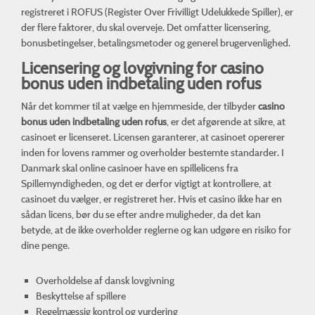
registreret i ROFUS (Register Over Frivilligt Udelukkede Spiller), er
der flere faktorer, du skal overveje. Det omfatter licensering,
bonusbetingelser, betalingsmetoder og generel brugervenlighed.
Licensering og lovgivning for casino
bonus uden indbetaling uden rofus
Når det kommer til at vælge en hjemmeside, der tilbyder
casino
bonus uden indbetaling uden rofus
, er det afgørende at sikre, at
casinoet er licenseret. Licensen garanterer, at casinoet opererer
inden for lovens rammer og overholder bestemte standarder. I
Danmark skal online casinoer have en spillelicens fra
Spillemyndigheden, og det er derfor vigtigt at kontrollere, at
casinoet du vælger, er registreret her. Hvis et casino ikke har en
sådan licens, bør du se efter andre muligheder, da det kan
betyde, at de ikke overholder reglerne og kan udgøre en risiko for
dine penge.
Overholdelse af dansk lovgivning
Beskyttelse af spillere
Regelmæssig kontrol og vurdering