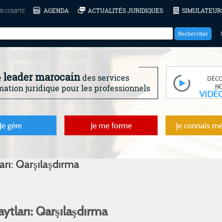
AGENDA
ACTUALITÉS JURIDIQUES
SIMULATEUR
N COMPTE
leader marocain
e
des services
DÉC
N
mation juridique pour les professionnels
VIDÉ
Je gère
Je me forme
Je connais me
arı: Qarşılaşdırma
ytları: Qarşılaşdırma