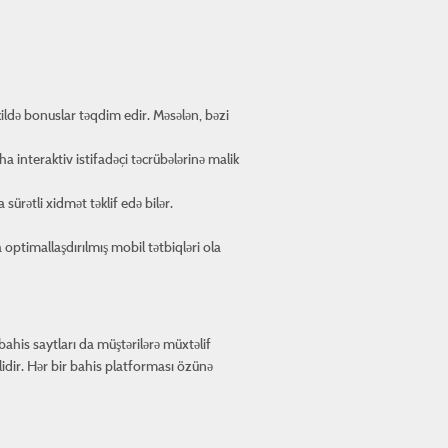
kildə bonuslar təqdim edir. Məsələn, bəzi
 interaktiv istifadəçi təcrübələrinə malik
rətli xidmət təklif edə bilər.
ptimallaşdırılmış mobil tətbiqləri ola
 bahis saytları da müştərilərə müxtəlif
lidir. Hər bir bahis platforması özünə