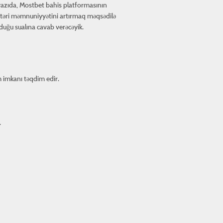
u yazıda, Mostbet bahis platformasının
müştəri məmnuniyyətini artırmaq məqsədilə
lduğu sualına cavab verəcəyik.
im imkanı təqdim edir.
.