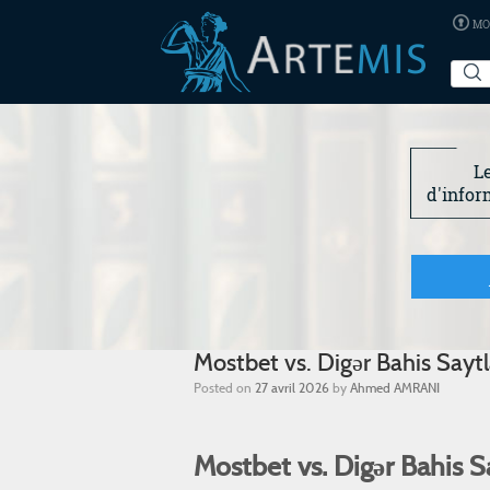
MO
L
d'infor
Mostbet vs. Digər Bahis Saytl
Posted on
27 avril 2026
by
Ahmed AMRANI
Mostbet vs. Digər Bahis Sa