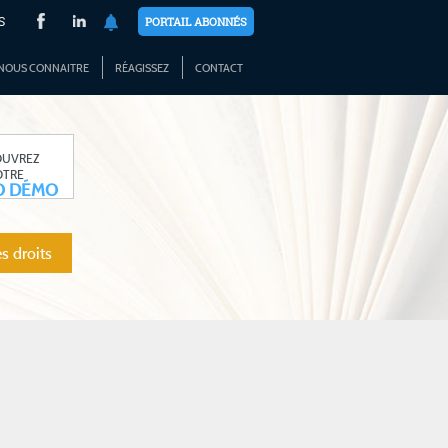
S
PORTAIL ABONNÉS
NOUS CONNAITRE
RÉAGISSEZ
CONTACT
OUVREZ
OTRE
O DÉMO
s droits