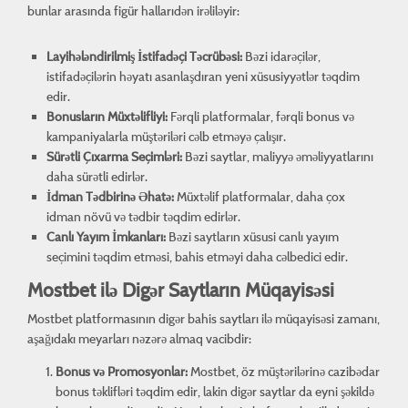
bunlar arasında figür hallarıdən irəliləyir:
Layihələndirilmiş İstifadəçi Təcrübəsi:
Bəzi idarəçilər,
istifadəçilərin həyatı asanlaşdıran yeni xüsusiyyətlər təqdim
edir.
Bonusların Müxtəlifliyi:
Fərqli platformalar, fərqli bonus və
kampaniyalarla müştəriləri cəlb etməyə çalışır.
Sürətli Çıxarma Seçimləri:
Bəzi saytlar, maliyyə əməliyyatlarını
daha sürətli edirlər.
İdman Tədbirinə Əhatə:
Müxtəlif platformalar, daha çox
idman növü və tədbir təqdim edirlər.
Canlı Yayım İmkanları:
Bəzi saytların xüsusi canlı yayım
seçimini təqdim etməsi, bahis etməyi daha cəlbedici edir.
Mostbet ilə Digər Saytların Müqayisəsi
Mostbet platformasının digər bahis saytları ilə müqayisəsi zamanı,
aşağıdakı meyarları nəzərə almaq vacibdir:
Bonus və Promosyonlar:
Mostbet, öz müştərilərinə cazibədar
bonus təklifləri təqdim edir, lakin digər saytlar da eyni şəkildə