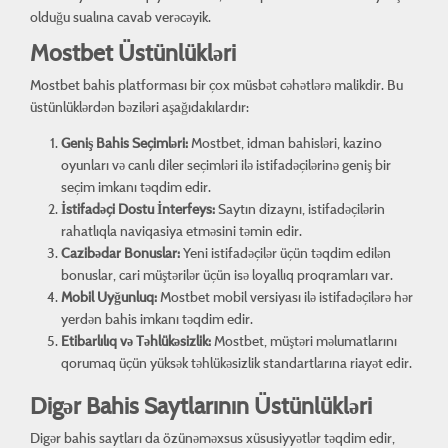
olduğu sualına cavab verəcəyik.
Mostbet Üstünlükləri
Mostbet bahis platforması bir çox müsbət cəhətlərə malikdir. Bu
üstünlüklərdən bəziləri aşağıdakılardır:
Geniş Bahis Seçimləri:
Mostbet, idman bahisləri, kazino
oyunları və canlı diler seçimləri ilə istifadəçilərinə geniş bir
seçim imkanı təqdim edir.
İstifadəçi Dostu İnterfeys:
Saytın dizaynı, istifadəçilərin
rahatlıqla naviqasiya etməsini təmin edir.
Cazibədar Bonuslar:
Yeni istifadəçilər üçün təqdim edilən
bonuslar, cari müştərilər üçün isə loyallıq proqramları var.
Mobil Uyğunluq:
Mostbet mobil versiyası ilə istifadəçilərə hər
yerdən bahis imkanı təqdim edir.
Etibarlılıq və Təhlükəsizlik:
Mostbet, müştəri məlumatlarını
qorumaq üçün yüksək təhlükəsizlik standartlarına riayət edir.
Digər Bahis Saytlarının Üstünlükləri
Digər bahis saytları da özünəməxsus xüsusiyyətlər təqdim edir,