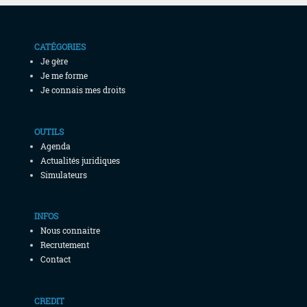
CATÉGORIES
Je gère
Je me forme
Je connais mes droits
OUTILS
Agenda
Actualités juridiques
Simulateurs
INFOS
Nous connaitre
Recrutement
Contact
CREDIT