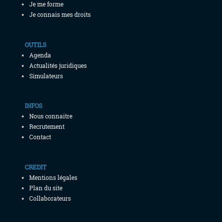
Je me forme
Je connais mes droits
OUTILS
Agenda
Actualités juridiques
Simulateurs
INFOS
Nous connaitre
Recrutement
Contact
CREDIT
Mentions légales
Plan du site
Collaborateurs