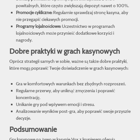
powitalnych, które często zwiększają depozyt nawet o 100%.
Promocje cykliczne:
Regularnie sprawdzaj stronę kasyna, aby
nie przegapić ciekawych promocji.
Programy lojalnościowe:
Uczestnictwo w programach
lojalnościowych może przynieść dodatkowe korzyści i
nagrody.
Dobre praktyki w grach kasynowych
Oprócz strategii samych w sobie, ważne są także dobre praktyki,
które mogą poprawić Twoje doświadczenie w grach kasynowych:
Gra w komfortowych warunkach bez zbędnych rozproszeń.
Regularne przerwy, aby uniknąć zmęczenia i poprawić
koncentrację.
Unikanie gry pod wpływem emocji i stresu.
Analizowanie wyników post-gra, aby poprawić swoje przyszłe
decyzje.
Podsumowanie
Gry kasynowe na żywo w kasynie Vox z krupierem oferują