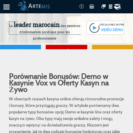
leader marocain
DÉCOUVREZ NOTRE
Le
des services
VIDÉO DÉMO
d'information juridique pour les
professionnels
Je gère
Je me forme
Je connais mes
droits
Porównanie Bonusów: Demo w
Kasynie Vox vs Oferty Kasyn na
Żywo
W obecnych czasach kasyna online oferują różnorodne promocje
i bonusy, które przyciągają graczy. W artykule porównamy dwa
popularne typy bonusów: opcję Demo w kasynie Vox oraz oferty
kasyn na żywo. Oba typy mają swoje unikalne zalety i mogą
znacząco wpłynąć na doświadczenia graczy. Kluczem jest
zrozumienie, jak te dwa rodzaje bonusów funkcjonują oraz jakie