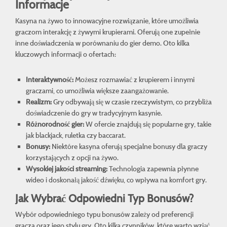
Informacje
Kasyna na żywo to innowacyjne rozwiązanie, które umożliwia
graczom interakcję z żywymi krupierami. Oferują one zupełnie
inne doświadczenia w porównaniu do gier demo. Oto kilka
kluczowych informacji o ofertach:
Interaktywność:
Możesz rozmawiać z krupierem i innymi
graczami, co umożliwia większe zaangażowanie.
Realizm:
Gry odbywają się w czasie rzeczywistym, co przybliża
doświadczenie do gry w tradycyjnym kasynie.
Różnorodność gier:
W ofercie znajdują się popularne gry, takie
jak blackjack, ruletka czy baccarat.
Bonusy:
Niektóre kasyna oferują specjalne bonusy dla graczy
korzystających z opcji na żywo.
Wysokiej jakości streaming:
Technologia zapewnia płynne
wideo i doskonałą jakość dźwięku, co wpływa na komfort gry.
Jak Wybrać Odpowiedni Typ Bonusów?
Wybór odpowiedniego typu bonusów zależy od preferencji
gracza oraz jego stylu gry. Oto kilka czynników, które warto wziąć