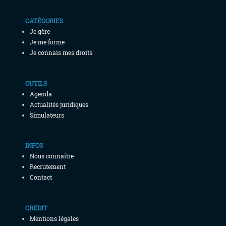
CATÉGORIES
Je gère
Je me forme
Je connais mes droits
OUTILS
Agenda
Actualités juridiques
Simulateurs
INFOS
Nous connaitre
Recrutement
Contact
CREDIT
Mentions légales