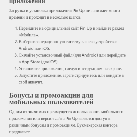
приложения
Загрузка и установка приложения Pin Up не занимает много
времени и проходит в несколько шагов:
Перейдите на официальный сайт Pin Up и найдите раздел
«Мобила».
Выберите операционную систему вашего устройства:
Android или iOS.
Скачайте установочный файл (для Android) или перейдите
в App Store (для iOS).
Установите приложение, следуя инструкциям на экране.
Запустите приложение, зарегистрируйтесь или войдите в
свой аккаунт.
Бонусы и промоакции для
мобильных пользователей
Одним из значимых преимуществ использования мобильного
приложения или версии сайта Pin Up является доступ к
различным бонусам и промоакциям. Букмекерская контора
предлагает: