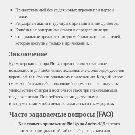
Приветственный бонус для новых игроков при первой
ставке.
Регулярные акции и турниры с призами в виде фрибетов.
Кэшбэк на проигранные ставки в определенные дни.
Специальные предложения для мобильных пользователей,
которые доступны только в приложении.
Заключение
Букмекерская контора Pin Up предоставляет отличные
возможности для мобильных пользователей, благодаря удобной
версии сайта и функциональному приложению. Каждый игрок
сможет найти для себя подходящий формат ставок, получать
удовольствие от игры и воспользоваться привлекательными
предложениями. Пользуйтесь всеми доступными
инструментами, чтобы делать ставки легко и с комфортом.
Часто задаваемые вопросы (FAQ)
Как скачать приложение Pin Up на Android?
Для этого
посетите официальный сайт и выберите раздел для