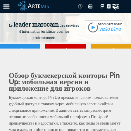
leader marocain
DÉCOUVREZ NOTRE
Le
des services
VIDÉO DÉMO
d'information juridique pour les
professionnels
Je gère
Je me forme
Je connais mes
droits
Обзор букмекерской конторы Pin
Up: мобильная версия и
приложение для игроков
Букмекерская контора Pin Up предлагает своим пользователям
удобный доступ к ставкам через мобильную версию сайта и
специальное приложение. В данной статье мы рассмотрим
основные особенности мобильной платформы Pin Up, её
преимущества и недостатки, а также то, как пользователи могут
максимально эффективно использовать эти инструменты для