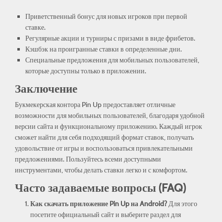
Приветственный бонус для новых игроков при первой
ставке.
Регулярные акции и турниры с призами в виде фрибетов.
Кэшбэк на проигранные ставки в определенные дни.
Специальные предложения для мобильных пользователей,
которые доступны только в приложении.
Заключение
Букмекерская контора Pin Up предоставляет отличные
возможности для мобильных пользователей, благодаря удобной
версии сайта и функциональному приложению. Каждый игрок
сможет найти для себя подходящий формат ставок, получать
удовольствие от игры и воспользоваться привлекательными
предложениями. Пользуйтесь всеми доступными
инструментами, чтобы делать ставки легко и с комфортом.
Часто задаваемые вопросы (FAQ)
Как скачать приложение Pin Up на Android?
Для этого
посетите официальный сайт и выберите раздел для