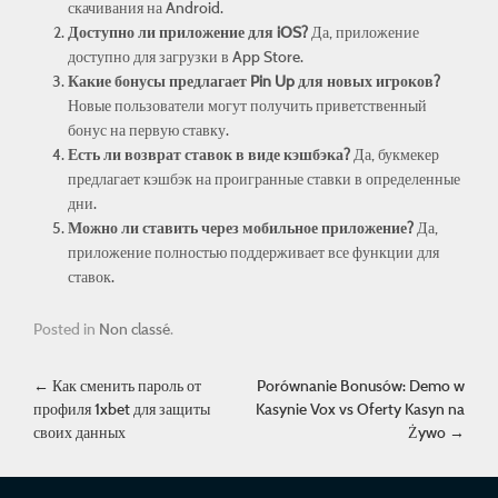
скачивания на Android.
Доступно ли приложение для iOS?
Да, приложение
доступно для загрузки в App Store.
Какие бонусы предлагает Pin Up для новых игроков?
Новые пользователи могут получить приветственный
бонус на первую ставку.
Есть ли возврат ставок в виде кэшбэка?
Да, букмекер
предлагает кэшбэк на проигранные ставки в определенные
дни.
Можно ли ставить через мобильное приложение?
Да,
приложение полностью поддерживает все функции для
ставок.
Posted in
Non classé
.
Post navigation
←
Как сменить пароль от
Porównanie Bonusów: Demo w
профиля 1xbet для защиты
Kasynie Vox vs Oferty Kasyn na
своих данных
Żywo
→