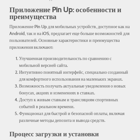
Приложение Pin Up: особенности и
преимущества
Приложение Pin Up для мобильных устройств, доступное как на
Android, так и на iOS, предлагает еще больше возможностей для
пользователей. Основные характеристики и преимущества
приложения включают:
Улучшенная производительность по сравнению с
мобильной версией сайта.
Интуитивно понятный интерфейс, специально созданный
для комфортного использования на маленьких экранах.
Возможность получать актуальные уведомления о новых
бонусах, акциях и изменениях в ставках.
Доступ к живым ставкам и трансляциям спортивных
событий в реальном времени.
Функционал для быстрой и безопасной оплаты, включая
различные методы депозита и вывода средств.
Процесс загрузки и установки