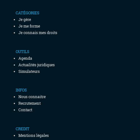
CATÉGORIES
Je gère
Je me forme
Je connais mes droits
OUTILS
Agenda
Actualités juridiques
Simulateurs
INFOS
Nous connaitre
Recrutement
Contact
CREDIT
Mentions légales