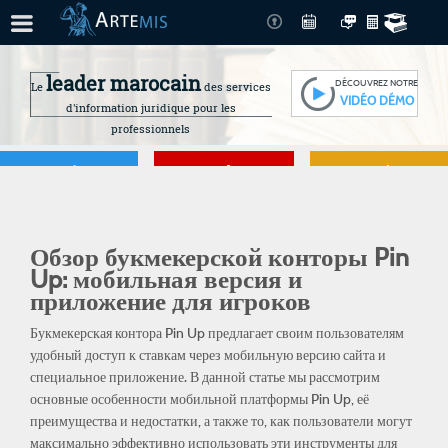
leader marocain
DÉCOUVREZ NOTRE
Le
des services
VIDÉO DÉMO
d'information juridique pour les
professionnels
Je gère
Je me forme
Je connais mes
droits
Обзор букмекерской конторы Pin
Up: мобильная версия и
приложение для игроков
Букмекерская контора Pin Up предлагает своим пользователям
удобный доступ к ставкам через мобильную версию сайта и
специальное приложение. В данной статье мы рассмотрим
основные особенности мобильной платформы Pin Up, её
преимущества и недостатки, а также то, как пользователи могут
максимально эффективно использовать эти инструменты для