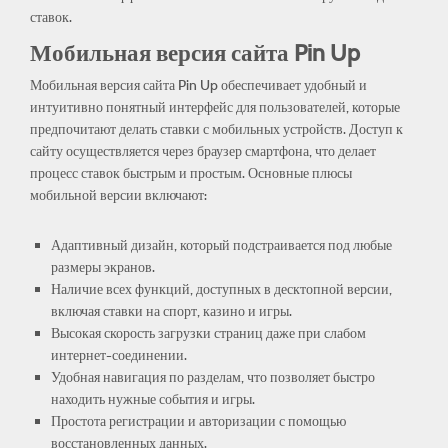
ставок.
Мобильная версия сайта Pin Up
Мобильная версия сайта Pin Up обеспечивает удобный и
интуитивно понятный интерфейс для пользователей, которые
предпочитают делать ставки с мобильных устройств. Доступ к
сайту осуществляется через браузер смартфона, что делает
процесс ставок быстрым и простым. Основные плюсы
мобильной версии включают:
Адаптивный дизайн, который подстраивается под любые
размеры экранов.
Наличие всех функций, доступных в десктопной версии,
включая ставки на спорт, казино и игры.
Высокая скорость загрузки страниц даже при слабом
интернет-соединении.
Удобная навигация по разделам, что позволяет быстро
находить нужные события и игры.
Простота регистрации и авторизации с помощью
восстановленных данных.