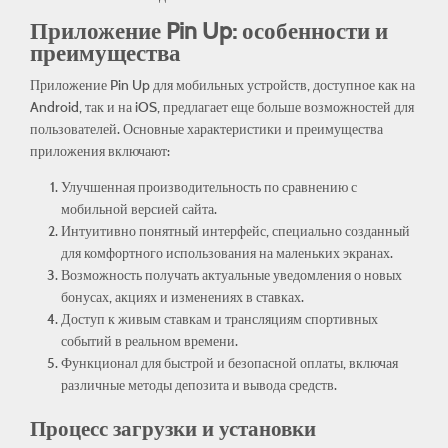
Приложение Pin Up: особенности и
преимущества
Приложение Pin Up для мобильных устройств, доступное как на
Android, так и на iOS, предлагает еще больше возможностей для
пользователей. Основные характеристики и преимущества
приложения включают:
Улучшенная производительность по сравнению с
мобильной версией сайта.
Интуитивно понятный интерфейс, специально созданный
для комфортного использования на маленьких экранах.
Возможность получать актуальные уведомления о новых
бонусах, акциях и изменениях в ставках.
Доступ к живым ставкам и трансляциям спортивных
событий в реальном времени.
Функционал для быстрой и безопасной оплаты, включая
различные методы депозита и вывода средств.
Процесс загрузки и установки