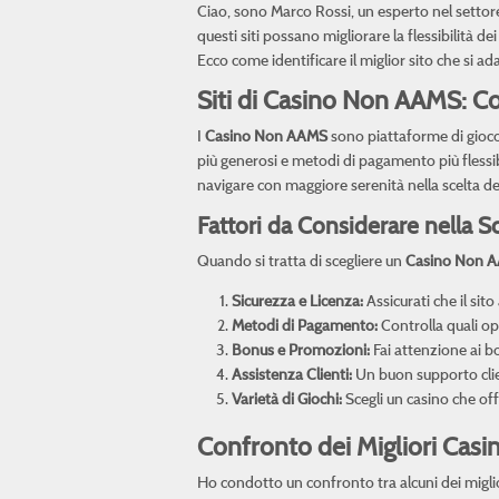
Ciao, sono Marco Rossi, un esperto nel settore
questi siti possano migliorare la flessibilità d
Ecco come identificare il miglior sito che si ad
Siti di Casino Non AAMS: C
I
Casino Non AAMS
sono piattaforme di gioco
più generosi e metodi di pagamento più flessibil
navigare con maggiore serenità nella scelta de
Fattori da Considerare nella 
Quando si tratta di scegliere un
Casino Non 
Sicurezza e Licenza:
Assicurati che il sito
Metodi di Pagamento:
Controlla quali op
Bonus e Promozioni:
Fai attenzione ai b
Assistenza Clienti:
Un buon supporto clie
Varietà di Giochi:
Scegli un casino che offr
Confronto dei Migliori Ca
Ho condotto un confronto tra alcuni dei migli