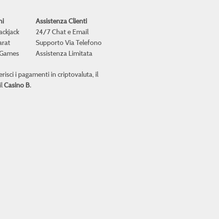
hi
Assistenza Clienti
ackjack
24/7 Chat e Email
arat
Supporto Via Telefono
r Games
Assistenza Limitata
risci i pagamenti in criptovaluta, il
il
Casino B
.