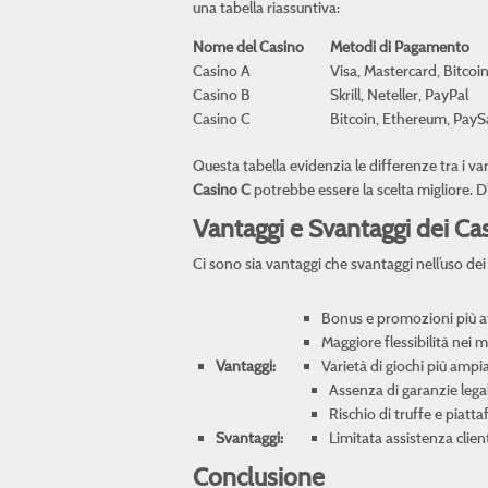
una tabella riassuntiva:
Nome del Casino
Metodi di Pagamento
Casino A
Visa, Mastercard, Bitcoi
Casino B
Skrill, Neteller, PayPal
Casino C
Bitcoin, Ethereum, Pay
Questa tabella evidenzia le differenze tra i var
Casino C
potrebbe essere la scelta migliore. D
Vantaggi e Svantaggi dei 
Ci sono sia vantaggi che svantaggi nell’uso de
Bonus e promozioni più at
Maggiore flessibilità nei
Vantaggi:
Varietà di giochi più ampia
Assenza di garanzie legali
Rischio di truffe e piatt
Svantaggi:
Limitata assistenza clienti
Conclusione