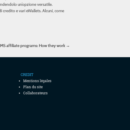
endendolo un’opzione versatile.
credito e vari eWallets. Alcuni, come
MS affiliate programs: How they work
→
CREDIT
Mentions légales
Plan du site
Collaborateurs