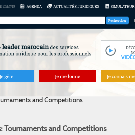
AGENDA
ACTUALITÉS JURIDIQUES
SIMULATEUR
N COMPTE
leader marocain
e
des services
DÉC
N
mation juridique pour les professionnels
VIDÉ
Je gère
Je me forme
Je connais me
ournaments and Competitions
: Tournaments and Competitions