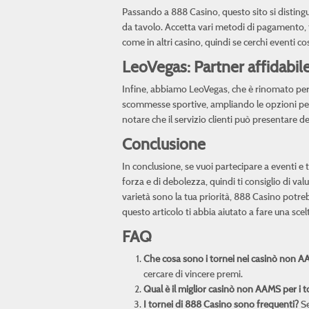
Passando a 888 Casino, questo sito si distingue 
da tavolo. Accetta vari metodi di pagamento, tr
come in altri casino, quindi se cerchi eventi co
LeoVegas: Partner affidabil
Infine, abbiamo LeoVegas, che è rinomato per 
scommesse sportive, ampliando le opzioni per i
notare che il servizio clienti può presentare d
Conclusione
In conclusione, se vuoi partecipare a eventi e 
forza e di debolezza, quindi ti consiglio di valu
varietà sono la tua priorità, 888 Casino potre
questo articolo ti abbia aiutato a fare una sce
FAQ
Che cosa sono i tornei nei casinò non 
cercare di vincere premi.
Qual è il miglior casinò non AAMS per i to
I tornei di 888 Casino sono frequenti?
Se