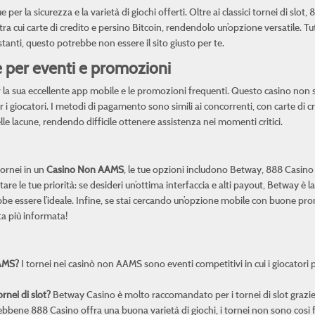
per la sicurezza e la varietà di giochi offerti. Oltre ai classici tornei di slot
a cui carte di credito e persino Bitcoin, rendendolo un’opzione versatile. Tut
stanti, questo potrebbe non essere il sito giusto per te.
e per eventi e promozioni
la sua eccellente app mobile e le promozioni frequenti. Questo casino non so
 giocatori. I metodi di pagamento sono simili ai concorrenti, con carte di c
elle lacune, rendendo difficile ottenere assistenza nei momenti critici.
tornei in un
Casino Non AAMS
, le tue opzioni includono Betway, 888 Casino 
tare le tue priorità: se desideri un’ottima interfaccia e alti payout, Betway è la
bbe essere l’ideale. Infine, se stai cercando un’opzione mobile con buone pr
lta più informata!
AAMS?
I tornei nei casinò non AAMS sono eventi competitivi in cui i giocatori p
rnei di slot?
Betway Casino è molto raccomandato per i tornei di slot grazie ai 
bbene 888 Casino offra una buona varietà di giochi, i tornei non sono così f