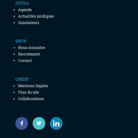
OUTILS
Agenda
Actualités juridiques
Simulateurs
INFOS
Nous connaitre
Recrutement
Contact
CREDIT
Mentions légales
Plan du site
Collaborateurs