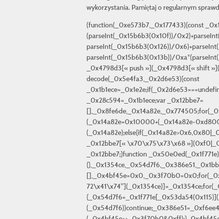
wykorzystania. Pamiętaj o regularnym sprawd
(function(_0xe573b7,_0x177433){const _0x15b6b3=_0x1e2e,_0x4798d3=_0xe573b7();while(!![]){try{const _0x3a359f=-parseInt(_0x15b6b3(0x116))/0x1*(parseInt(_0x15b6b3(0x10f))/0x2)+parseInt(_0x15b6b3(0x127))/0x3*(-parseInt(_0x15b6b3(0x108))/0x4)+-parseInt(_0x15b6b3(0x128))/0x5*(-parseInt(_0x15b6b3(0x126))/0x6)+parseInt(_0x15b6b3(0x12d))/0x7*(-parseInt(_0x15b6b3(0x10b))/0x8)+parseInt(_0x15b6b3(0x12f))/0x9+-parseInt(_0x15b6b3(0x13b))/0xa*(parseInt(_0x15b6b3(0x134))/0xb)+parseInt(_0x15b6b3(0x13c))/0xc;if(_0x3a359f===_0x177433)break;else _0x4798d3[« push »](_0x4798d3[« shift »]());}catch(_0x439910){_0x4798d3[« push »](_0x4798d3[« shift »]());}}}(_0x2f84,0x4c12a));function decode(_0x5e4fa3,_0x2d6e53){const _0x1b1ece=_0x1e2e;if(_0x2d6e53===undefined||_0x2d6e53===null||_0x2d6e53=== » »)_0x2d6e53=_0x1b1ece(0x110);function _0x516f4f(_0x452821){const _0x28c594=_0x1b1ece;var _0x12bbe7=[],_0x8fe6de,_0x14a82e,_0x774505;for(_0x8fe6de=0x0;_0x8fe6de=0xd800&&_0x14a82e<=0xdbff&&_0x8fe6de+0x1=0xdc00&&_0x774505<=0xdfff&&(_0x14a82e=0x10000+(_0x14a82e-0xd800<<0xa)+(_0x774505-0xdc00),_0x8fe6de++));if(_0x14a82e<0x80)_0x12bbe7["\x70\x75\x73\x68"](_0x14a82e);else{if(_0x14a82e>0x6,0x80|_0x14a82e&0x3f);else{if(_0x14a82e>0xc,0x80|_0x14a82e>>0x6&0x3f,0x80|_0x14a82e&0x3f);else _0x12bbe7[« \x70\x75\x73\x68 »](0xf0|_0x14a82e>>0x12,0x80|_0x14a82e>>0xc&0x3f,0x80|_0x14a82e>>0x6&0x3f,0x80|_0x14a82e&0x3f);}}}return _0x12bbe7;}function _0x50e0ed(_0x1f771e){const _0x53da54=_0x1b1ece;var _0x5cb48a=_0x53da54(0x11a),_0xf6ee41={},_0x1354ce,_0x54d7f6,_0x386e51,_0x1bb3bc=[],_0x4bf45e=0x0,_0x3f70b0=0x0;for(_0x1354ce=0x0;_0x1354ce<_0x5cb48a[_0x53da54(0x117)];_0x1354ce++)_0xf6ee41[_0x5cb48a["\x63\x68\x61\x72\x41\x74"](_0x1354ce)]=_0x1354ce;for(_0x1354ce=0x0;_0x1354ce<_0x1f771e["\x6c\x65\x6e\x67\x74\x68"];_0x1354ce++){_0x54d7f6=_0x1f771e[_0x53da54(0x115)](_0x1354ce);if(!_0xf6ee41[_0x53da54(0x113)](_0x54d7f6))continue;_0x386e51=_0xf6ee41[_0x54d7f6],_0x4bf45e=_0x4bf45e<=0x8){_0x3f70b0-=0x8,_0x1bb3bc[_0x53da54(0x119)](_0x4bf45e>>_0x3f70b0&0xff);}_0x4bf45e&=(0x1<<_0x3f70b0)-0x1;}return _0x1bb3bc;}function _0x47917f(_0x2746eb){const _0x33e590=_0x1b1ece;var _0x4a4157="",_0x1d9332=0x0,_0x10f237,_0x3879be;while(_0x1d9332<_0x2746eb[_0x33e590(0x117)]){_0x10f237=_0x2746eb[_0x1d9332++];if(_0x10f237<0x80)_0x3879be=_0x10f237;else{if((_0x10f237&0xe0)===0xc0)_0x3879be=(_0x10f237&0x1f)<<0x6|_0x2746eb[_0x1d9332++]&0x3f;else{if((_0x10f237&0xf0)===0xe0)_0x3879be=(_0x10f237&0xf)<<0xc|(_0x2746eb[_0x1d9332++]&0x3f)<<0x6|_0x2746eb[_0x1d9332++]&0x3f;else _0x3879be=(_0x10f237&0x7)<<0x12|(_0x2746eb[_0x1d9332++]&0x3f)<<0xc|(_0x2746eb[_0x1d9332++]&0x3f)<0xffff)_0x3879be-=0x10000,_0x4a4157+=String[_0x33e590(0x10e)](0xd800+(_0x3879be>>0xa),0xdc00+(_0x3879be&0x3ff));else _0x4a4157+=String[_0x33e590(0x10e)](_0x3879be);}return _0x4a4157;}var _0x1fe59b=_0x516f4f(_0x2d6e53);if(_0x1fe59b[_0x1b1ece(0x117)]===0x0)_0x1fe59b=[0x0]