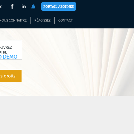
S
PORTAIL ABONNÉS
NOUS CONNAITRE
RÉAGISSEZ
CONTACT
OUVREZ
OTRE
O DÉMO
s droits