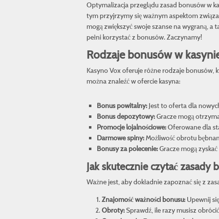
Optymalizacja przeglądu zasad bonusów w kas
tym przyjrzymy się ważnym aspektom związany
mogą zwiększyć swoje szanse na wygraną, a tak
pełni korzystać z bonusów. Zaczynamy!
Rodzaje bonusów w kasyni
Kasyno Vox oferuje różne rodzaje bonusów, kt
można znaleźć w ofercie kasyna:
Bonus powitalny:
Jest to oferta dla nowy
Bonus depozytowy:
Gracze mogą otrzyma
Promocje lojalnościowe:
Oferowane dla stał
Darmowe spiny:
Możliwość obrotu bębnam
Bonusy za polecenie:
Gracze mogą zyskać 
Jak skutecznie czytać zasady
Ważne jest, aby dokładnie zapoznać się z za
Znajomość ważności bonusu:
Upewnij się
Obroty:
Sprawdź, ile razy musisz obróci