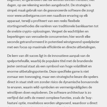
dagen, op uw rekening worden aangebracht. De strategie is
simpel: maak gebruik van de geavanceerde software die zorgt
voor
www.unibetgame.com
een naadloze ervaring op elk
apparaat, terwijl u profiteert van een reeks flexibele
stortingsmethodes die variëren van traditionele bankkaarten tot
de snelste crypto-oplossingen. Vergeet de wachttijden en
beperkingen van verouderde concurrenten; hier wordt elke
seconde getransformeerd in potentieel winstgevend speelplezier
met een focus op maximale efficiëntie en directe uitbetalingen.
De kern van dit succes ligt in de innovatieve aanpak van de
spelportefeuille, waarbij de populaire titel met de brandende
jester centraal staat als een symbool van hoge volatiliteit en
enorme uitbetalingspotentie. Deze specifieke game is niet
zomaar een toevoeging, maar een strategische keuze die spelers
direct in staat stelt om zonder risico de dynamische bonusronde
te ervaren, waarin wild-symbolen en vermenigvuldigders de
winstlijnen doen exploderen. De software architectuur is zo
verfijnd dat zelfs de meest complexe functies, zoals de ‘buy-
feature’ optie, moeiteloos worden uitgevoerd, waardoor u direct