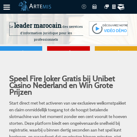
leader marocain
DÉCOUVREZ NOTRE
Le
des services
VIDÉO DÉMO
d'information juridique pour les
professionnels
Je gère
Je me forme
Je connais mes
droits
Speel Fire Joker Gratis bij Unibet
Casino Nederland en Win Grote
Prijzen
Start direct met het activeren van uw exclusieve welkomstpakket
en claim onmiddellijk toegang tot de hoogst betalende
slotmachine van het moment zonder een cent vooruit te hoeven
storten. Deze platform biedt een ongeëvenaarde snelheid bij
registratie, waarbij u binnen dertig seconden aan het spel kunt
beginnen, en garandeert dat uw winsten binnen minuten, niet