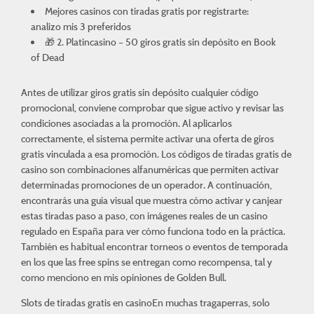
Mejores casinos con tiradas gratis por registrarte:
analizo mis 3 preferidos
🎁 2. Platincasino – 50 giros gratis sin depósito en Book
of Dead
Antes de utilizar
giros gratis sin depósito
cualquier código
promocional, conviene comprobar que sigue activo y revisar las
condiciones asociadas a la promoción. Al aplicarlos
correctamente, el sistema permite activar una oferta de giros
gratis vinculada a esa promoción. Los códigos de tiradas gratis de
casino son combinaciones alfanuméricas que permiten activar
determinadas promociones de un operador. A continuación,
encontrarás una guía visual que muestra cómo activar y canjear
estas tiradas paso a paso, con imágenes reales de un casino
regulado en España para ver cómo funciona todo en la práctica.
También es habitual encontrar torneos o eventos de temporada
en los que las free spins se entregan como recompensa, tal y
como menciono en mis opiniones de Golden Bull.
Slots de tiradas gratis en casinoEn muchas tragaperras, solo