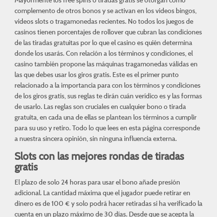
complemento de otros bonos y se activan en los videos bingos,
videos slots o tragamonedas recientes. No todos los juegos de
casinos tienen porcentajes de rollover que cubran las condiciones
de las tiradas gratuitas por lo que el casino es quién determina
donde los usarás. Con relación a los términos y condiciones, el
casino también propone las máquinas tragamonedas válidas en
las que debes usar los giros gratis. Este es el primer punto
relacionado a la importancia para con los términos y condiciones
de los giros gratis, sus reglas te dirán cuán verídico es y las formas
de usarlo. Las reglas son cruciales en cualquier bono o tirada
gratuita, en cada una de ellas se plantean los términos a cumplir
para su uso y retiro. Todo lo que lees en esta página corresponde
a nuestra sincera opinión, sin ninguna influencia externa.
Slots con las mejores rondas de tiradas
gratis
El plazo de solo 24 horas para usar el bono añade presión
adicional. La cantidad máxima que el jugador puede retirar en
dinero es de 100 € y solo podrá hacer retiradas si ha verificado la
cuenta en un plazo máximo de 30 días. Desde que se acepta la