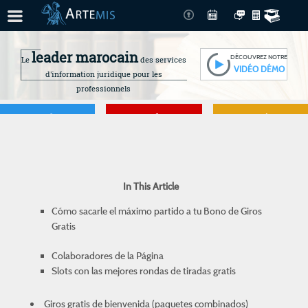
leader marocain
DÉCOUVREZ NOTRE
Le
des services
VIDÉO DÉMO
d'information juridique pour les
professionnels
Je gère
Je me forme
Je connais mes
droits
In This Article
Cómo sacarle el máximo partido a tu Bono de Giros
Gratis
Colaboradores de la Página
Slots con las mejores rondas de tiradas gratis
Giros gratis de bienvenida (paquetes combinados)