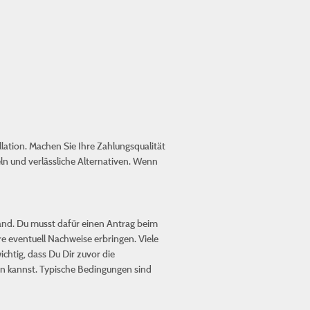
llation. Machen Sie Ihre Zahlungsqualität
eln und verlässliche Alternativen. Wenn
land. Du musst dafür einen Antrag beim
e eventuell Nachweise erbringen. Viele
chtig, dass Du Dir zuvor die
en kannst. Typische Bedingungen sind