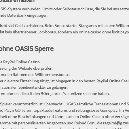
IS-System verbunden. Limits oder Selbstausschlüsse, die Sie bei uns setzen,
fende Datenbank eingetragen.
irekt viel Geld zu riskieren. Beim Bonus startet Stargames mit einem Willko
olut kein übertriebener Lockbonus, sondern ein
online casino ohne limit payp
 ohne OASIS Sperre
es PayPal Online Casino.
sselung der Website überprüfen.
icht nur im Rahmen des Willkommensbonus.
 er die erste Einzahlung tätigt, ist hingegen in den besten PayPal Online Cas
rnationalen Spieleentwickler zu gelangen.
ernehmen, die seit den 90er Jahren Masterlizenzen inne haben.
pieler verantwortlich ist, überwacht LUGAS sämtliche Transaktionen und Sp
d Play’n GO liefern topaktuelle Features und reibungsloses Gameplay. Im V
reiheit ohne Beschränkungen und könnt auch im Online Casino ohne Verzögeru
ramme mit personalisierten Angeboten und Reload Boni, die regelmäßig zus