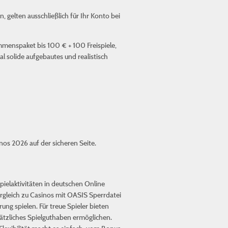
 gelten ausschließlich für Ihr Konto bei
mmenspaket bis 100 € + 100 Freispiele,
al
solide aufgebautes und realistisch
inos 2026 auf der sicheren Seite.
ielaktivitäten in deutschen Online
ergleich zu Casinos mit OASIS Sperrdatei
ng spielen. Für treue Spieler bieten
ätzliches Spielguthaben ermöglichen.