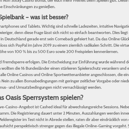
on Sticky Casino Bonus, der euch mehr Freiheit beim Spielen gibt. Diese F
hne Einschränkungen zu genießen.
Spielbank – was ist besser?
rtphones und Tablets. Wichtig sind schnelle Ladezeiten, intuitive Navigati
ieriger, denn diese Frage lässt sich nicht so einfach beantworten. Dies lieg
 in Deutschland gerade erst sein Comeback gefeiert hat. Da das Online Glück
schloss sich PayPal im Jahre 2019 zu einem ziemlich radikalen Schritt. Die vir
he von 100 % bis zu 500 Euro sowie 200 Freispielen kennenlernen.
nd Fremdsperre erfolgen. Die Entscheidung zur Einführung wurde während d
m wollten die 16 Bundesländer einen stärkeren Spielerschutz verankern und eu
alle Online Casinos und Online Sportwettenanbieter angeschlossen, die ein
s Nein zu allen Bonusbedingungen mit geringer zeitlicher Vorgabe oder nie
onus- und Umsatzbedingungen nicht vernachlässigt werden.
 Oasis Sperrsystem spielen?
ive-Casino-Angebot ist Cashed ideal für abwechslungsreiche Sessions. Ne
amm. Die Registrierung dauert unter 2 Minuten, Auszahlungen werden inne
deregister im Test nicht in Abrede stellen, raten dir aber eindrücklich von e
laufsicht perspektivisch strenger gegen das illegale Online-Gaming vorgeht